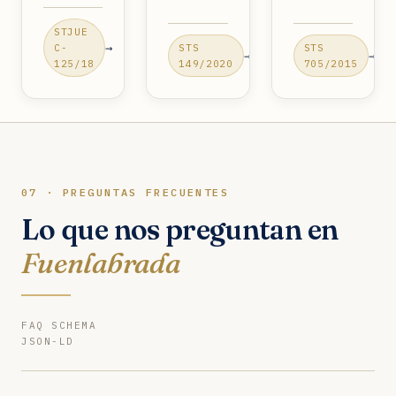
STJUE
→
C-
STS
STS
→
→
125/18
149/2020
705/2015
07 · PREGUNTAS FRECUENTES
Lo que nos preguntan en
Fuenlabrada
FAQ SCHEMA
JSON-LD