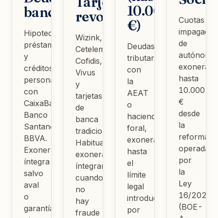
Tarjetas
10.000
bancarias
revolving
Cuotas
€)
impagadas
Hipotecas,
Wizink,
de
préstamos
Deudas
Cetelem,
autónomos
y
tributarias
Cofidis,
exonerabl
créditos
con
Vivus
hasta
personales
la
y
10.000
con
AEAT
tarjetas
€
CaixaBank,
o
de
desde
Banco
hacienda
banca
la
Santander,
foral,
tradicional.
reforma
BBVA.
exonerables
Habitualmente
operada
Exoneración
hasta
exonerables
por
íntegra
el
íntegramente
la
salvo
límite
cuando
Ley
aval
legal
no
16/2022
o
introducido
hay
(BOE-
garantía
por
fraude