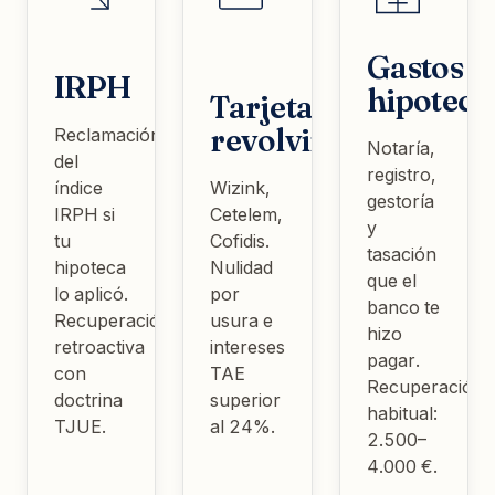
Gastos
IRPH
hipoteca
Tarjetas
revolving
Reclamación
Notaría,
del
registro,
índice
Wizink,
gestoría
IRPH si
Cetelem,
y
tu
Cofidis.
tasación
hipoteca
Nulidad
que el
lo aplicó.
por
banco te
Recuperación
usura e
hizo
retroactiva
intereses
pagar.
con
TAE
Recuperación
doctrina
superior
habitual:
TJUE.
al 24%.
2.500–
4.000 €.