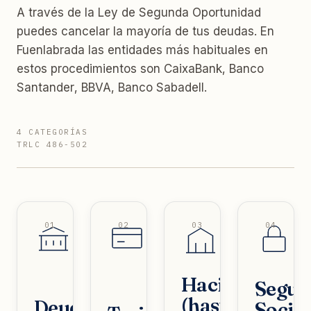
A través de la Ley de Segunda Oportunidad
puedes cancelar la mayoría de tus deudas. En
Fuenlabrada las entidades más habituales en
estos procedimientos son CaixaBank, Banco
Santander, BBVA, Banco Sabadell.
4 CATEGORÍAS
TRLC 486-502
01
02
03
04
Hacienda
Segur
(hasta
Deudas
Social