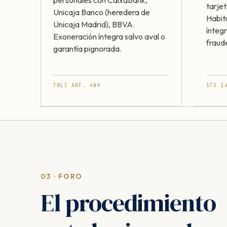
personales con CaixaBank,
tarjet
Unicaja Banco (heredera de
Habit
Unicaja Madrid), BBVA.
ínteg
Exoneración íntegra salvo aval o
fraud
garantía pignorada.
TRLC ART. 489
STS 1
03 · FORO
El procedimiento