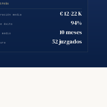
ESPAÑA
€ 12-22 K
eración media
94%
de éxito
10 meses
o medio
52 juzgados
tura