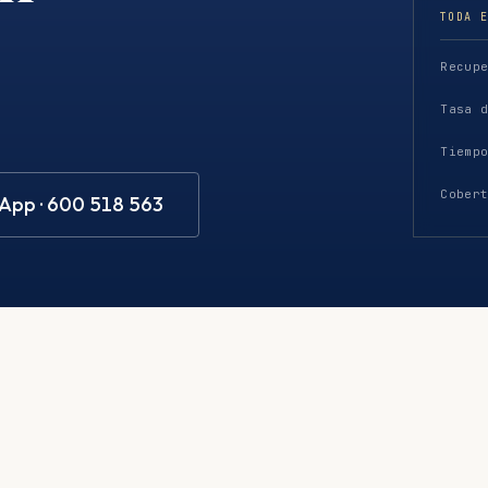
TODA 
Recup
Tasa 
Tiemp
Cober
pp · 600 518 563