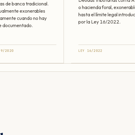
Deudas tributarias con la
as de banca tradicional.
o hacienda foral, exonerab
ualmente exonerables
hasta el límite legal introdu
ramente cuando no hay
por la Ley 16/2022.
e documentado.
49/2020
LEY 16/2022