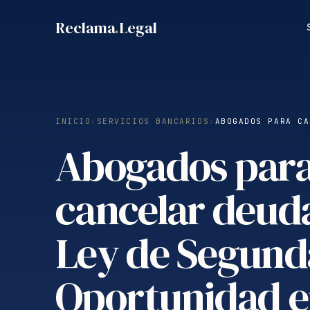
Saltar
Reclama
.
Legal
al
contenido
INICIO
›
SERVICIOS BANCARIOS
›
ABOGADOS PARA CA
Abogados par
cancelar deud
Ley de Segund
Oportunidad 