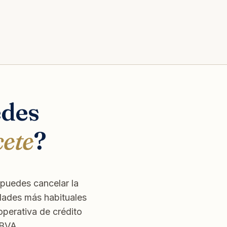
edes
cete
?
puedes cancelar la
dades más habituales
perativa de crédito
BBVA.