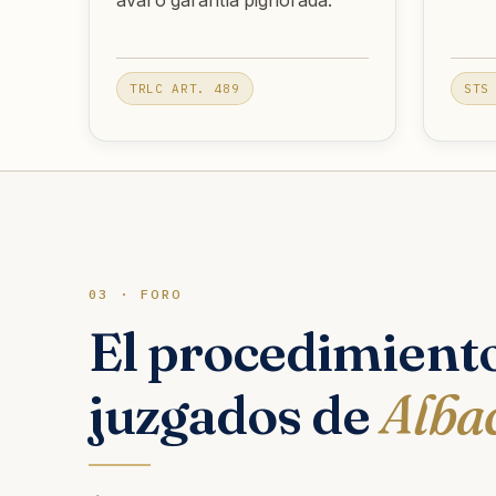
aval o garantía pignorada.
TRLC ART. 489
STS
03 · FORO
El procedimiento
juzgados de
Alba