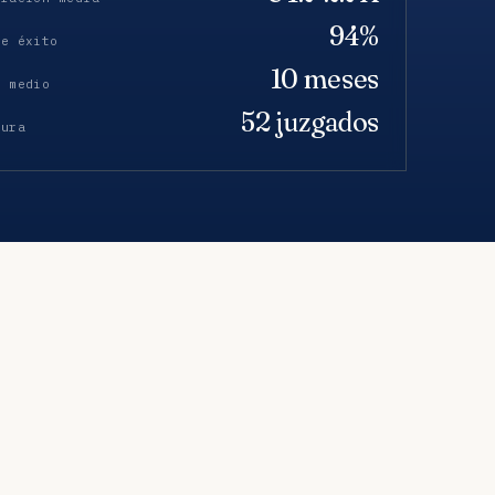
94%
de éxito
10 meses
o medio
52 juzgados
tura