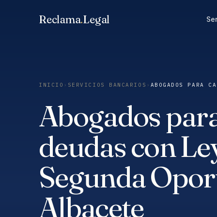
Saltar
Reclama
.
Legal
al
Ser
contenido
INICIO
›
SERVICIOS BANCARIOS
›
ABOGADOS PARA CA
Abogados para
deudas con Le
Segunda Opor
Albacete