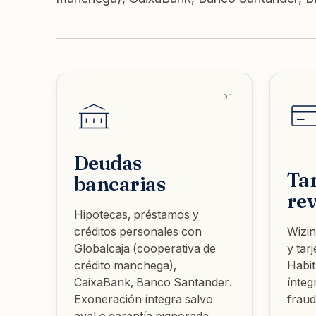
01
Deudas
Tar
bancarias
rev
Hipotecas, préstamos y
créditos personales con
Wizin
Globalcaja (cooperativa de
y tar
crédito manchega),
Habi
CaixaBank, Banco Santander.
ínte
Exoneración íntegra salvo
frau