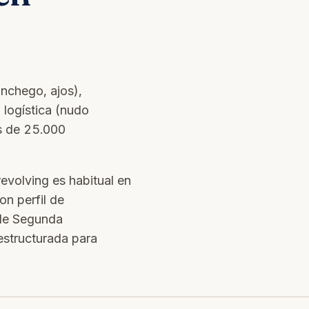
anchego, ajos),
, logística (nudo
ás de 25.000
revolving es habitual en
on perfil de
de Segunda
estructurada para