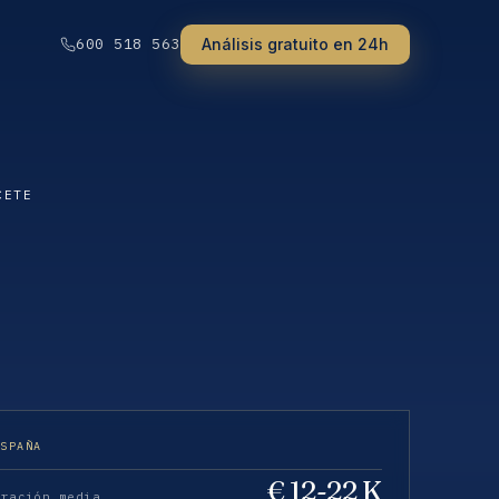
Análisis gratuito en 24h
600 518 563
CETE
ESPAÑA
€ 12-22 K
eración media