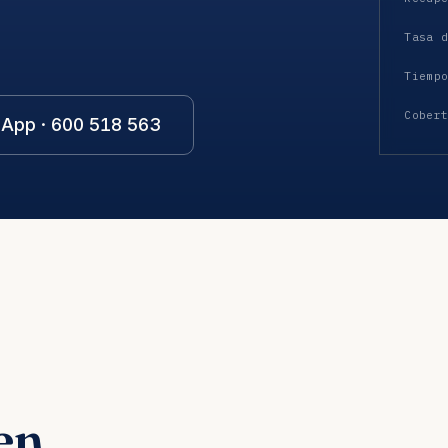
Tasa 
Tiemp
Cober
App · 600 518 563
en