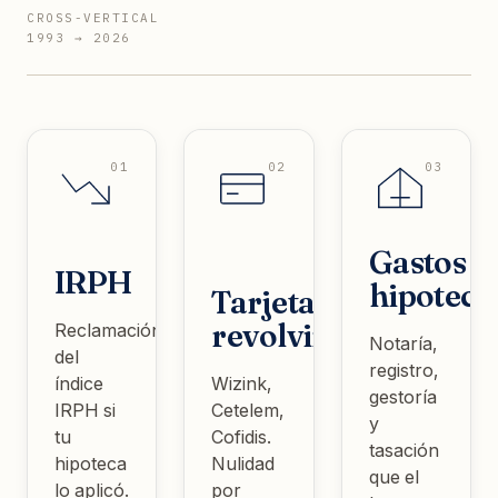
CROSS-VERTICAL
1993 → 2026
01
02
03
Gastos
IRPH
hipoteca
Tarjetas
revolving
Reclamación
Notaría,
del
registro,
índice
Wizink,
gestoría
IRPH si
Cetelem,
y
tu
Cofidis.
tasación
hipoteca
Nulidad
que el
lo aplicó.
por