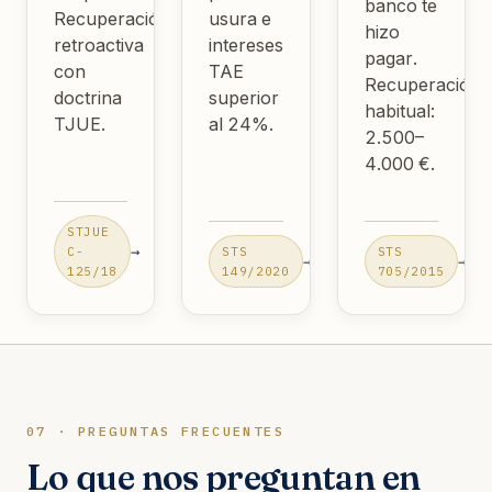
banco te
Recuperación
usura e
hizo
retroactiva
intereses
pagar.
con
TAE
Recuperación
doctrina
superior
habitual:
TJUE.
al 24%.
2.500–
4.000 €.
STJUE
→
C-
STS
STS
→
→
125/18
149/2020
705/2015
07 · PREGUNTAS FRECUENTES
Lo que nos preguntan en