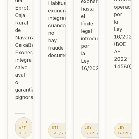
del
exonerables
Habitualmente
operada
Ebro),
hasta
exonerables
por
Caja
el
íntegramente
la
Rural
límite
cuando
Ley
de
legal
no
16/2022
Navarra,
introducido
hay
(BOE-
CaixaBank.
por
fraude
A-
Exoneración
la
documentado.
2022-
íntegra
Ley
14580).
salvo
16/2022.
aval
o
garantía
pignorada.
TRLC
ART.
STS
LEY
LEY
489
149/2020
16/2022
16/2022