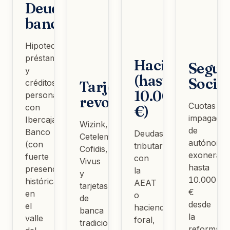
Deudas
bancarias
Hipotecas,
préstamos
Hacienda
Segur
y
(hasta
Social
créditos
Tarjetas
10.000
personales
revolving
Cuotas
con
€)
impagadas
Ibercaja
Wizink,
de
Banco
Deudas
Cetelem,
autónomos
(con
tributarias
Cofidis,
exonerabl
fuerte
con
Vivus
hasta
presencia
la
y
10.000
histórica
AEAT
tarjetas
€
en
o
de
desde
el
hacienda
banca
la
valle
foral,
tradicional.
reforma