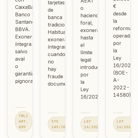
AEAT
tarjetas
€
CaixaBank,
o
de
desde
Banco
hacienda
banca
la
Santander,
foral,
tradicional.
reforma
BBVA.
exonerables
Habitualmente
operada
Exoneración
hasta
exonerables
por
íntegra
el
íntegramente
la
salvo
límite
cuando
Ley
aval
legal
no
16/2022
o
introducido
hay
(BOE-
garantía
por
fraude
A-
pignorada.
la
documentado.
2022-
Ley
14580).
16/2022.
TRLC
ART.
STS
LEY
LEY
489
149/2020
16/2022
16/2022