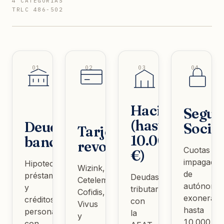
4 CATEGORÍAS
TRLC 486-502
01
02
03
04
Hacienda
Segur
(hasta
Deudas
Social
Tarjetas
10.000
bancarias
revolving
Cuotas
€)
impagadas
Hipotecas,
Wizink,
de
préstamos
Deudas
Cetelem,
autónomos
y
tributarias
Cofidis,
exonerabl
créditos
con
Vivus
hasta
personales
la
y
10.000
con