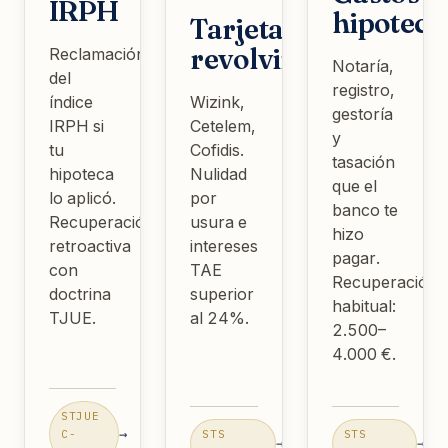
IRPH
hipoteca
Tarjetas
revolving
Reclamación
Notaría,
del
registro,
índice
Wizink,
gestoría
IRPH si
Cetelem,
y
tu
Cofidis.
tasación
hipoteca
Nulidad
que el
lo aplicó.
por
banco te
Recuperación
usura e
hizo
retroactiva
intereses
pagar.
con
TAE
Recuperación
doctrina
superior
habitual:
TJUE.
al 24%.
2.500–
4.000 €.
STJUE
→
C-
STS
STS
→
→