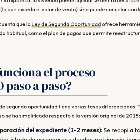
r la hipoteca, la vivienda puede liquidarse dentro del proc
(la que exceda el valor de venta) sí se puede cancelar con l
cuenta que la
Ley de Segunda Oportunidad
ofrece herrami
nda habitual, como el plan de pagos que permite reestructu
unciona el proceso
O paso a paso?
de segunda oportunidad tiene varias fases diferenciadas. T
o se ha simplificado respecto a la versión original de 2015:
paración del expediente (1-2 meses):
Se recopila to
n: listado de acreedores y deudas, patrimonio, ingre