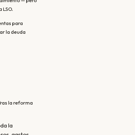
edimiento — pero
a LSO.
entas para
rar la deuda
ras la reforma
da la
sos, gastos,