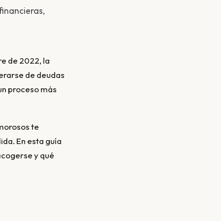
inancieras,
berarse de deudas
 un proceso más
 morosos te
ida. En esta guía
acogerse y qué