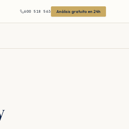
Análisis gratuito en 24h
600 518 563
y