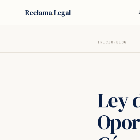
Saltar
Reclama
.
Legal
al
contenido
INICIO
›
BLOG
Ley 
Opor