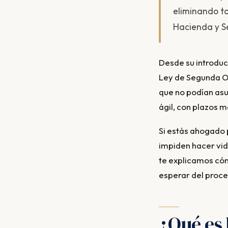
eliminando to
Hacienda y S
Desde su introducción en 2015 y especialmente tras la reforma de septiembre de 2022, la
Ley de Segunda O
que no podían asu
ágil, con plazos m
Si estás ahogado p
impiden hacer vid
te explicamos có
esperar del proce
¿Qué es 