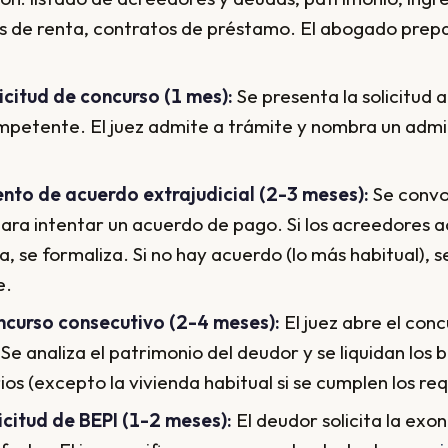
s de renta, contratos de préstamo. El abogado prep
icitud de concurso (1 mes):
Se presenta la solicitud 
mpetente. El juez admite a trámite y nombra un admi
ento de acuerdo extrajudicial (2-3 meses):
Se convo
ara intentar un acuerdo de pago. Si los acreedores 
a, se formaliza. Si no hay acuerdo (lo más habitual), s
e.
curso consecutivo (2-4 meses):
El juez abre el con
Se analiza el patrimonio del deudor y se liquidan los 
os (excepto la vivienda habitual si se cumplen los requ
icitud de BEPI (1-2 meses):
El deudor solicita la exo