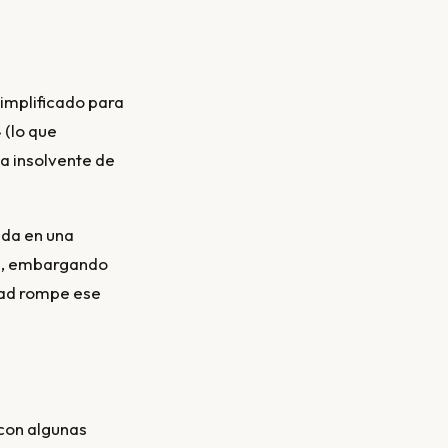
implificado para
 (lo que
a insolvente de
ada en una
da, embargando
dad rompe ese
con algunas