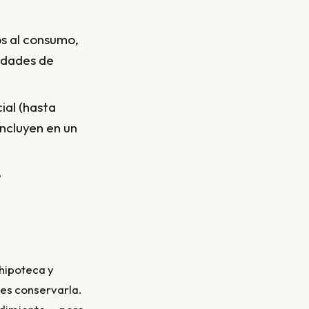
os al consumo,
idades de
al (hasta
ncluyen en un
o
 hipoteca y
des conservarla.