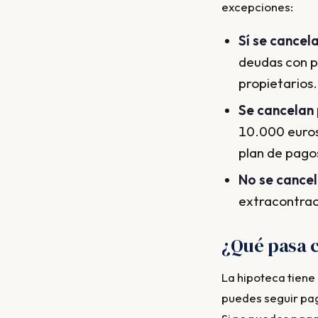
excepciones:
Sí se cancela
deudas con p
propietarios.
Se cancelan 
10.000 euros
plan de pago
No se cancel
extracontrac
¿Qué pasa c
La hipoteca tiene 
puedes seguir pag