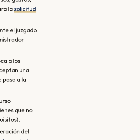
ara la
solicitud
ante el juzgado
nistrador
ca a los
aceptan una
e pasa a la
curso
bienes que no
isitos).
neración del