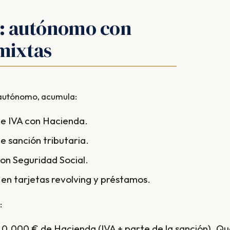
: autónomo con
mixtas
 autónomo, acumula:
e IVA con Hacienda.
e sanción tributaria.
on Seguridad Social.
en tarjetas revolving y préstamos.
:
0.000 € de Hacienda (IVA + parte de la sanción). Q