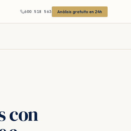
Análisis gratuito en 24h
600 518 563
s con