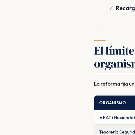
Recarg
El límit
organi
La reforma fija u
ORGANISMO
AEAT (Hacienda)
Tesorería Segurid