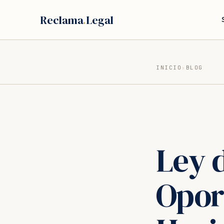
Saltar
Reclama
.
Legal
al
contenido
INICIO
›
BLOG
Ley 
Opor