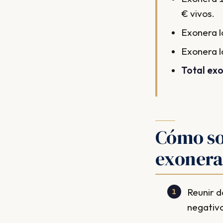
€ vivos.
Exonera l
Exonera l
Total ex
Cómo sol
exonera
Reunir d
negativo 