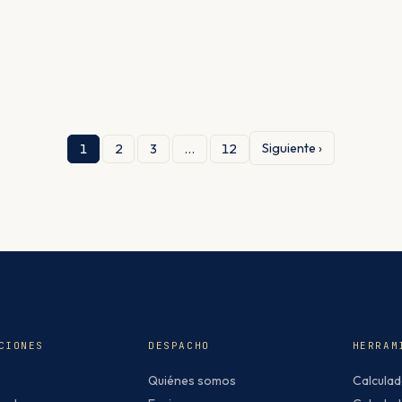
Siguiente ›
1
2
3
…
12
CIONES
DESPACHO
HERRAM
Quiénes somos
Calculad