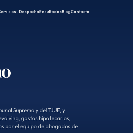
Servicios
Despacho
Resultados
Blog
Contacto
ho
ibunal Supremo y del TJUE, y
revolving, gastos hipotecarios,
os por el equipo de abogados de