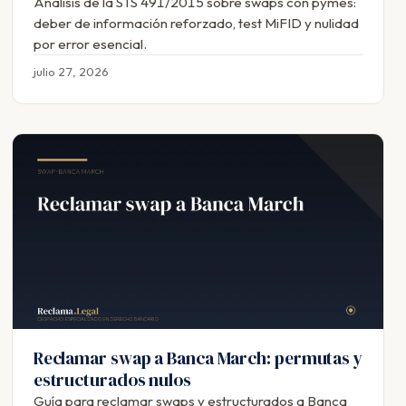
Análisis de la STS 491/2015 sobre swaps con pymes:
deber de información reforzado, test MiFID y nulidad
por error esencial.
julio 27, 2026
Reclamar swap a Banca March: permutas y
estructurados nulos
Guía para reclamar swaps y estructurados a Banca