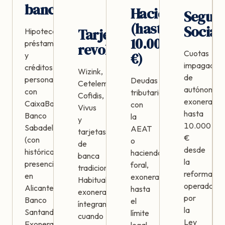
bancarias
Hacienda
Segur
(hasta
Social
Tarjetas
Hipotecas,
10.000
préstamos
revolving
Cuotas
€)
y
impagadas
créditos
Wizink,
de
personales
Deudas
Cetelem,
autónomos,
con
tributarias
Cofidis,
exonerable
CaixaBank,
con
Vivus
hasta
Banco
la
y
10.000
Sabadell
AEAT
tarjetas
€
(con
o
de
desde
histórica
hacienda
banca
la
presencia
foral,
tradicional.
reforma
en
exonerables
Habitualmente
operada
Alicante),
hasta
exonerables
por
Banco
el
íntegramente
la
Santander.
límite
cuando
Ley
Exoneración