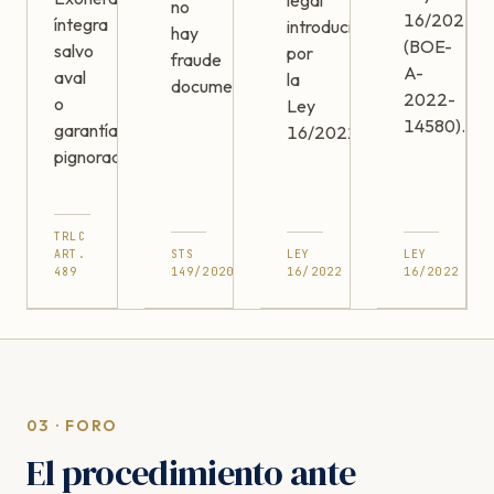
legal
no
16/2022
íntegra
introducido
hay
(BOE-
salvo
por
fraude
A-
aval
la
documentado.
2022-
o
Ley
14580).
garantía
16/2022.
pignorada.
TRLC
ART.
STS
LEY
LEY
489
149/2020
16/2022
16/2022
03 · FORO
El procedimiento ante