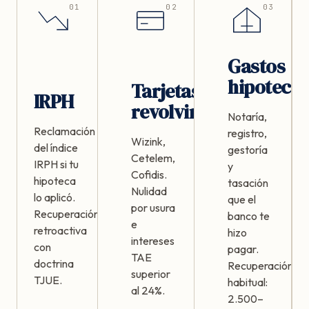
01
02
03
Gastos
hipotecar
Tarjetas
IRPH
revolving
Notaría,
Reclamación
registro,
Wizink,
del índice
gestoría
Cetelem,
IRPH si tu
y
Cofidis.
hipoteca
tasación
Nulidad
lo aplicó.
que el
por usura
Recuperación
banco te
e
retroactiva
hizo
intereses
con
pagar.
TAE
doctrina
Recuperación
superior
TJUE.
habitual:
al 24%.
2.500–