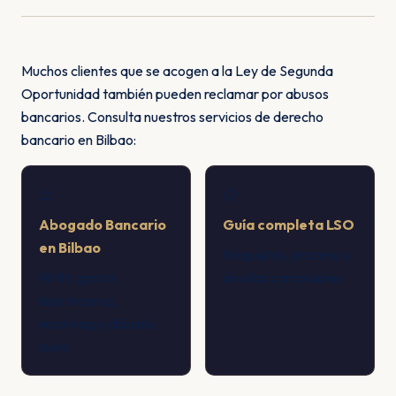
Muchos clientes que se acogen a la Ley de Segunda
Oportunidad también pueden reclamar por abusos
bancarios. Consulta nuestros servicios de derecho
bancario en Bilbao:
⚖️
📋
Abogado Bancario
Guía completa LSO
en Bilbao
Requisitos, proceso y
IRPH, gastos
deudas cancelables
hipotecarios,
revolving y cláusula
suelo