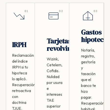
01
02
03
Gastos
hipotecar
Tarjetas
IRPH
revolving
Notaría,
Reclamación
registro,
Wizink,
del índice
gestoría
Cetelem,
IRPH si tu
y
Cofidis.
hipoteca
tasación
Nulidad
lo aplicó.
que el
por usura
Recuperación
banco te
e
retroactiva
hizo
intereses
con
pagar.
TAE
doctrina
Recuperación
superior
TJUE.
habitual: