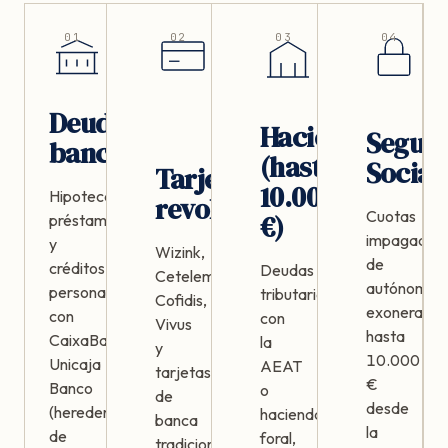
01
02
03
04
Deudas
Hacienda
Segur
bancarias
(hasta
Social
Tarjetas
10.000
Hipotecas,
revolving
Cuotas
€)
préstamos
impagadas
y
Wizink,
de
créditos
Deudas
Cetelem,
autónomos,
personales
tributarias
Cofidis,
exonerable
con
con
Vivus
hasta
CaixaBank,
la
y
10.000
Unicaja
AEAT
tarjetas
€
Banco
o
de
desde
(heredera
hacienda
banca
la
de
foral,
tradicional.