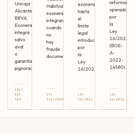
reforma
Unicaja
exonerables
Habitualmente
operada
Alicante),
hasta
exonerables
por
BBVA.
el
íntegramente
la
Exoneración
límite
cuando
Ley
íntegra
legal
no
16/2022
salvo
introducido
hay
(BOE-
aval
por
fraude
A-
o
la
documentado.
2022-
garantía
Ley
14580).
pignorada.
16/2022.
TRLC
ART.
STS
LEY
LEY
489
149/2020
16/2022
16/2022