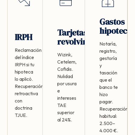
Gastos
hipotecar
Tarjetas
IRPH
revolving
Notaría,
Reclamación
registro,
Wizink,
del índice
gestoría
Cetelem,
IRPH si tu
y
Cofidis.
hipoteca
tasación
Nulidad
lo aplicó.
que el
por usura
Recuperación
banco te
e
retroactiva
hizo
intereses
con
pagar.
TAE
doctrina
Recuperación
superior
TJUE.
habitual:
al 24%.
2.500–
4.000 €.