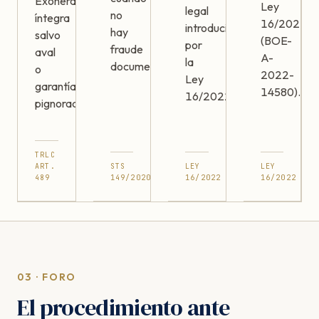
Exoneración
Ley
legal
no
íntegra
16/2022
introducido
hay
salvo
(BOE-
por
fraude
aval
A-
la
documentado.
o
2022-
Ley
garantía
14580).
16/2022.
pignorada.
TRLC
ART.
STS
LEY
LEY
489
149/2020
16/2022
16/2022
03 · FORO
El procedimiento ante