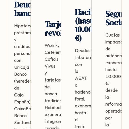
Deudas
Hacienda
bancarias
Segur
(hasta
Social
Tarjetas
Hipotecas,
10.000
revolving
préstamos
Cuotas
€)
y
impagadas
Wizink,
créditos
de
Deudas
Cetelem,
personales
autónomos,
tributarias
Cofidis,
con
exonerable
con
Vivus
Unicaja
hasta
la
y
Banco
10.000
AEAT
tarjetas
(heredera
€
o
de
de
desde
hacienda
banca
Caja
la
foral,
tradicional.
España),
reforma
exonerables
Habitualmente
CaixaBank,
operada
hasta
exonerables
Banco
por
el
íntegramente
Santander.
la
límite
cuando