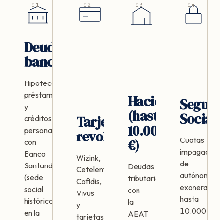
01
02
03
04
Deudas
bancarias
Hipotecas,
préstamos
Hacienda
Segur
y
(hasta
Social
Tarjetas
créditos
10.000
personales
revolving
Cuotas
€)
con
impagadas
Banco
Wizink,
de
Santander
Deudas
Cetelem,
autónomos,
(sede
tributarias
Cofidis,
exonerable
social
con
Vivus
hasta
histórica
la
y
10.000
en la
AEAT
tarjetas