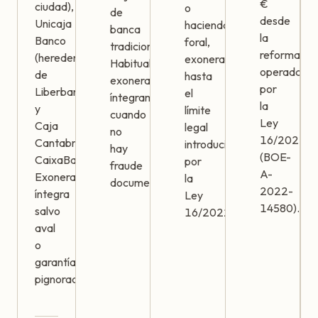
€
ciudad),
o
de
desde
Unicaja
hacienda
banca
la
Banco
foral,
tradicional.
reforma
(heredera
exonerables
Habitualmente
operada
de
hasta
exonerables
por
Liberbank
el
íntegramente
la
y
límite
cuando
Ley
Caja
legal
no
16/2022
Cantabria),
introducido
hay
(BOE-
CaixaBank.
por
fraude
A-
Exoneración
la
documentado.
2022-
íntegra
Ley
14580).
salvo
16/2022.
aval
o
garantía
pignorada.