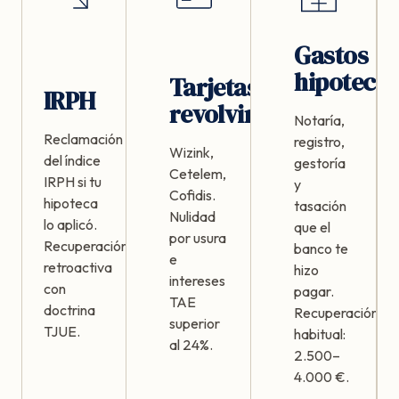
Gastos
hipotecar
Tarjetas
IRPH
revolving
Notaría,
Reclamación
registro,
Wizink,
del índice
gestoría
Cetelem,
IRPH si tu
y
Cofidis.
hipoteca
tasación
Nulidad
lo aplicó.
que el
por usura
Recuperación
banco te
e
retroactiva
hizo
intereses
con
pagar.
TAE
doctrina
Recuperación
superior
TJUE.
habitual:
al 24%.
2.500–
4.000 €.