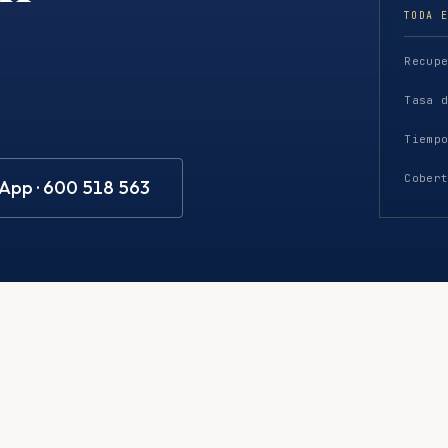
TODA 
Recup
Tasa 
Tiemp
Cober
pp · 600 518 563