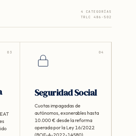
4 CATEGORÍAS
TRLC 486-502
03
04
a
Seguridad Social
Cuotas impagadas de
autónomos, exonerables hasta
 AEAT
10.000 € desde la reforma
les
operada por la Ley 16/2022
cido
(BOE-A-2022-14580).