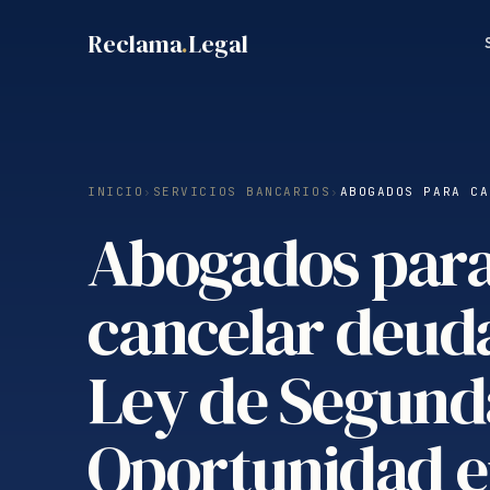
Saltar
Reclama
.
Legal
al
contenido
INICIO
›
SERVICIOS BANCARIOS
›
ABOGADOS PARA CA
Abogados par
cancelar deud
Ley de Segund
Oportunidad 