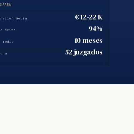
ESPAÑA
€ 12-22 K
eración media
94%
de éxito
10 meses
o medio
52 juzgados
tura