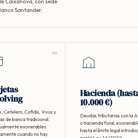
e Caixanova, con sede
 Banco Santander.
02
jetas
Hacienda (hast
olving
10.000 €)
, Cetelem, Cofidis, Vivus y
Deudas tributarias con la
as de banca tradicional.
o hacienda foral, exonerab
ualmente exonerables
hasta el límite legal introdu
ramente cuando no hay
por la Ley 16/2022.