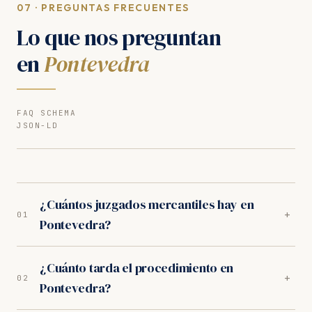
07 · PREGUNTAS FRECUENTES
Lo que nos preguntan
en
Pontevedra
FAQ SCHEMA
JSON-LD
¿Cuántos juzgados mercantiles hay en
+
01
Pontevedra?
En Pontevedra la competencia recae en dos
¿Cuánto tarda el procedimiento en
Juzgados de lo Mercantil:Juzgados de lo Mercantil de
+
02
Pontevedra?
Pontevedra. Sus criterios de tramitación son los de
referencia para resolver los expedientes BEPI de la