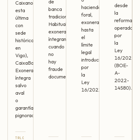
de
Caixanova,
desde
hacienda
banca
esta
la
foral,
tradicional.
última
reforma
exonerables
Habitualmente
con
operada
hasta
exonerables
sede
por
el
íntegramente
histórica
la
límite
cuando
en
Ley
legal
no
Vigo),
16/2022
introducido
hay
CaixaBank.
(BOE-
por
fraude
Exoneración
A-
la
documentado.
íntegra
2022-
Ley
salvo
14580).
16/2022.
aval
o
garantía
pignorada.
TRLC