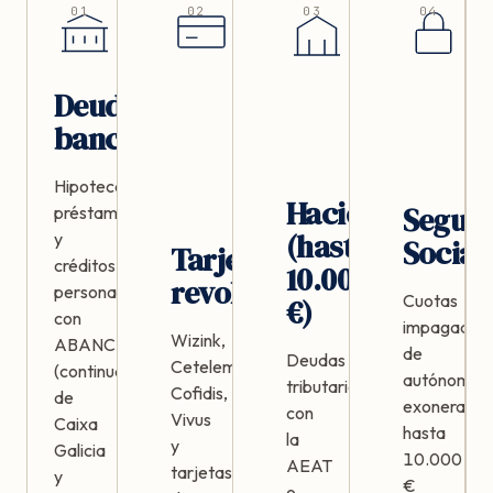
01
02
03
04
Deudas
bancarias
Hipotecas,
Hacienda
Segur
préstamos
(hasta
y
Social
Tarjetas
créditos
10.000
revolving
personales
Cuotas
€)
con
impagadas
Wizink,
ABANCA
de
Deudas
Cetelem,
(continuadora
autónomos,
tributarias
Cofidis,
de
exonerable
con
Vivus
Caixa
hasta
la
y
Galicia
10.000
AEAT
tarjetas
y
€
o