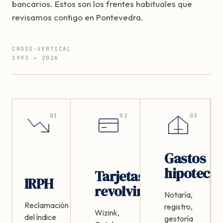
bancarios. Estos son los frentes habituales que
revisamos contigo en Pontevedra.
CROSS-VERTICAL
1993 → 2026
01
02
03
Gastos
hipotecar
Tarjetas
IRPH
revolving
Notaría,
Reclamación
registro,
Wizink,
del índice
gestoría