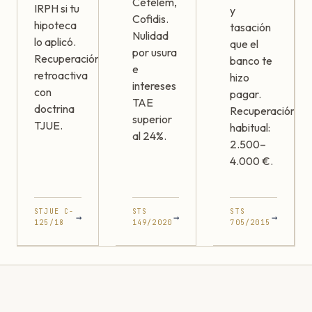
Cetelem,
IRPH si tu
y
Cofidis.
hipoteca
tasación
Nulidad
lo aplicó.
que el
por usura
Recuperación
banco te
e
retroactiva
hizo
intereses
con
pagar.
TAE
doctrina
Recuperación
superior
TJUE.
habitual:
al 24%.
2.500–
4.000 €.
STJUE C-
STS
STS
→
→
→
125/18
149/2020
705/2015