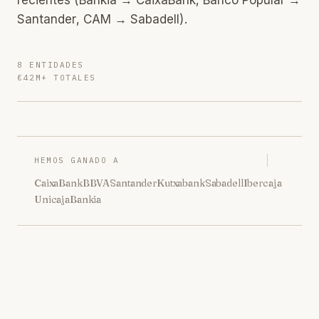
Santander, CAM → Sabadell).
8 ENTIDADES
€42M+ TOTALES
HEMOS GANADO A
CaixaBank
BBVA
Santander
Kutxabank
Sabadell
Ibercaja
Unicaja
Bankia