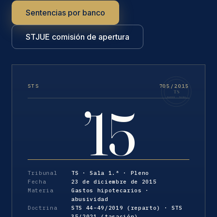
Sentencias por banco
STJUE comisión de apertura
STS
705/2015
SALA PRIMERA
TS
MADRID · PLENO
’15
Tribunal
TS · Sala 1.ª · Pleno
Fecha
23 de diciembre de 2015
Materia
Gastos hipotecarios ·
abusividad
Doctrina
STS 44–49/2019 (reparto) · STS
35/2021 (tasación)