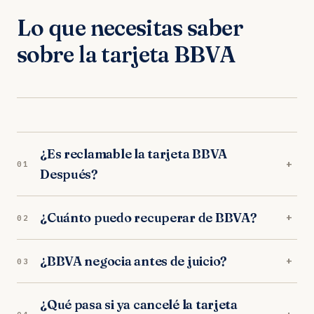
Lo que necesitas saber
sobre la tarjeta BBVA
¿Es reclamable la tarjeta BBVA
+
01
Después?
Sí. Es una tarjeta revolving con TAE entre el
¿Cuánto puedo recuperar de BBVA?
+
02
20% y el 22%. Los tribunales la declaran
usuraria de forma reiterada.
La media es de 4.200€. Si llevas muchos años
¿BBVA negocia antes de juicio?
+
03
con la tarjeta, puedes superar los 8.000€.
BBVA suele responder al SAC y en ocasiones
¿Qué pasa si ya cancelé la tarjeta
ofrece acuerdos. Evaluamos si son justos antes