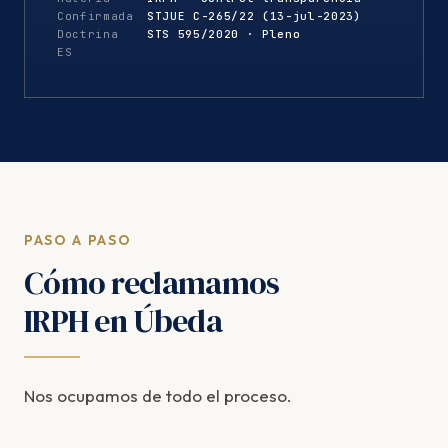
Confirmada
STJUE C-265/22 (13-jul-2023)
Doctrina
STS 595/2020 · Pleno
ES
PASO A PASO
Cómo reclamamos
IRPH en Úbeda
Nos ocupamos de todo el proceso.