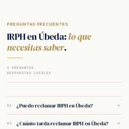
PREGUNTAS FRECUENTES
IRPH en Úbeda:
lo que
necesitas saber
.
3 PREGUNTAS
RESPUESTAS LOCALES
¿Puedo reclamar IRPH en Úbeda?
+
01
Sí. Nuestros abogados en Úbeda son especialistas en
¿Cuánto tarda reclamar IRPH en Úbeda?
+
02
IRPH. Analizamos tu caso gratuitamente y