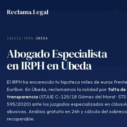
Saltar
Reclama
.
Legal
al
contenido
INICIO
›
IRPH
›
ÚBEDA
Abogado Especialista
en IRPH en Úbeda
El IRPH ha encarecido tu hipoteca miles de euros frente
Euríbor. En Úbeda, reclamamos la nulidad por
falta de
transparencia
(STJUE C-125/18 Gómez del Moral · STS
595/2020) ante los juzgados especializados en cláusul
abusivas. Análisis gratuito en 24h y cálculo del sobrec
recuperable.