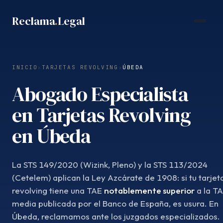
Saltar
Reclama
.
Legal
al
contenido
INICIO
›
TARJETAS REVOLVING
›
ÚBEDA
Abogado Especialista
en Tarjetas Revolving
en Úbeda
La STS 149/2020 (Wizink, Pleno) y la STS 113/2024
(Cetelem) aplican la Ley Azcárate de 1908: si tu tarjet
revolving tiene una TAE
notablemente superior
a la T
media publicada por el Banco de España, es usura. En
Úbeda, reclamamos ante los juzgados especializados.