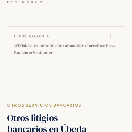
€21M+ REVOLVING
HEMOS GANADO A
WiZink
Cetelem
Cofidis
CaixaBank
BBVA
Carrefour Pass
Bankinter
Santander
OTROS SERVICIOS BANCARIOS
Otros litigios
bancarios en Úbeda