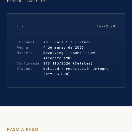
FEBRERO (CETELEM)
STS
149/2020
Tribunal
TS · Sala 1.ª · Pleno
Fecha
4 de marzo de 2020
Materia
Revolving · usura · Ley
Azcárate 1908
Confirmada
STS 113/2024 (Cetelem)
Alcance
Nulidad + restitución íntegra
(art. 3 LRU)
PASO A PASO