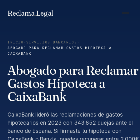
Saltar
al
Reclama
.
Legal
contenido
INICIO
›
SERVICIOS BANCARIOS
›
ABOGADO PARA RECLAMAR GASTOS HIPOTECA A
CAIXABANK
Abogado para Reclamar
Gastos Hipoteca a
CaixaBank
CaixaBank lideró las reclamaciones de gastos
hipotecarios en 2023 con 343.852 quejas ante el
Banco de España. Si firmaste tu hipoteca con
CaixaBank o Bankia, puedes recuperar entre 2.000€