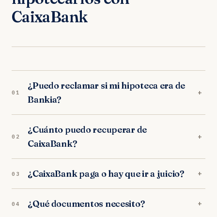
CaixaBank
¿Puedo reclamar si mi hipoteca era de
+
01
Bankia?
Sí. CaixaBank absorbió Bankia en 2021 y asume
¿Cuánto puedo recuperar de
todas sus obligaciones. Si firmaste con Bankia,
+
02
CaixaBank?
Caja Madrid o Bancaja, reclamas a CaixaBank.
La media de devolución en gastos hipotecarios
¿CaixaBank paga o hay que ir a juicio?
+
03
de CaixaBank es de 3.800€, aunque depende del
importe de tu hipoteca y los gastos que pagaste.
CaixaBank tiene un protocolo de devolución
¿Qué documentos necesito?
+
04
extrajudicial para casos claros. En muchos casos