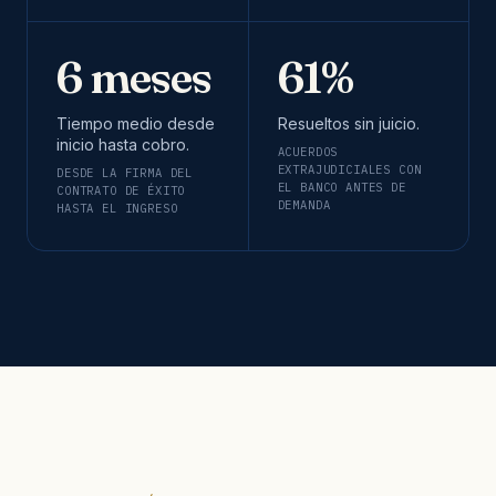
6 meses
61%
Tiempo medio desde
Resueltos sin juicio.
inicio hasta cobro.
ACUERDOS
EXTRAJUDICIALES CON
DESDE LA FIRMA DEL
EL BANCO ANTES DE
CONTRATO DE ÉXITO
DEMANDA
HASTA EL INGRESO