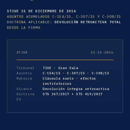
STJUE 21 DE DICIEMBRE DE 2016
ASUNTOS ACUMULADOS C-154/15, C-307/15 Y C-308/15
DOCTRINA APLICABLE:
DEVOLUCIÓN RETROACTIVA TOTAL
DESDE LA FIRMA
STJUE
21·12·2016
Tribunal
TJUE · Gran Sala
Asuntos
C-154/15 · C-307/15 · C-308/15
Materia
Cláusula suelo · efectos
restitutorios
Alcance
Devolución íntegra retroactiva
Doctrina
STS 367/2017 + STS 419/2017
ES