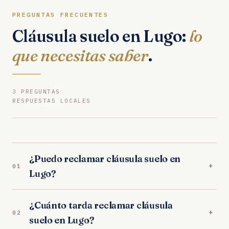
PREGUNTAS FRECUENTES
Cláusula suelo en Lugo:
lo
que necesitas saber
.
3 PREGUNTAS
RESPUESTAS LOCALES
¿Puedo reclamar cláusula suelo en
+
01
Lugo?
Sí. Nuestros abogados en Lugo son especialistas
¿Cuánto tarda reclamar cláusula
en cláusula suelo. Analizamos tu caso
+
02
suelo en Lugo?
gratuitamente y trabajamos orientados a