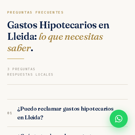
PREGUNTAS FRECUENTES
Gastos Hipotecarios en
Lleida:
lo que necesitas
saber
.
3 PREGUNTAS
RESPUESTAS LOCALES
¿Puedo reclamar gastos hipotecarios
+
01
en Lleida?
Sí. Nuestros abogados en Lleida son