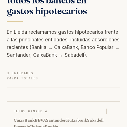
todos los bancos en
gastos hipotecarios
En Lleida reclamamos gastos hipotecarios frente
a las principales entidades, incluidas absorciones
recientes (Bankia → CaixaBank, Banco Popular →
Santander, CaixaBank → Sabadell).
8 ENTIDADES
€42M+ TOTALES
HEMOS GANADO A
CaixaBank
BBVA
Santander
Kutxabank
Sabadell
Ibercaja
Unicaja
Bankia