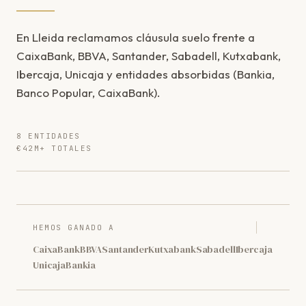
En Lleida reclamamos cláusula suelo frente a
CaixaBank, BBVA, Santander, Sabadell, Kutxabank,
Ibercaja, Unicaja y entidades absorbidas (Bankia,
Banco Popular, CaixaBank).
8 ENTIDADES
€42M+ TOTALES
HEMOS GANADO A
CaixaBank
BBVA
Santander
Kutxabank
Sabadell
Ibercaja
Unicaja
Bankia