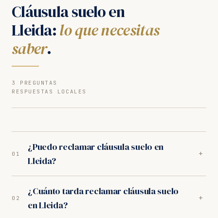
Cláusula suelo en
Lleida:
lo que necesitas
saber
.
3 PREGUNTAS
RESPUESTAS LOCALES
¿Puedo reclamar cláusula suelo en
+
01
Lleida?
Sí. Nuestros abogados en Lleida son especialistas en
¿Cuánto tarda reclamar cláusula suelo
cláusula suelo. Analizamos tu caso gratuitamente y
+
02
en Lleida?
trabajamos orientados a resultados. Los juzgados de