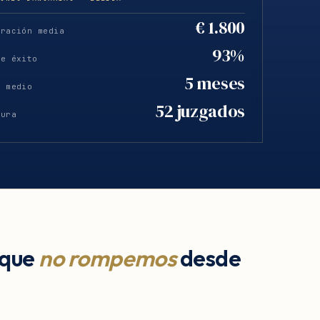
€ 1.800
eración media
93%
de éxito
5 meses
o medio
52 juzgados
tura
 que
no rompemos
desde