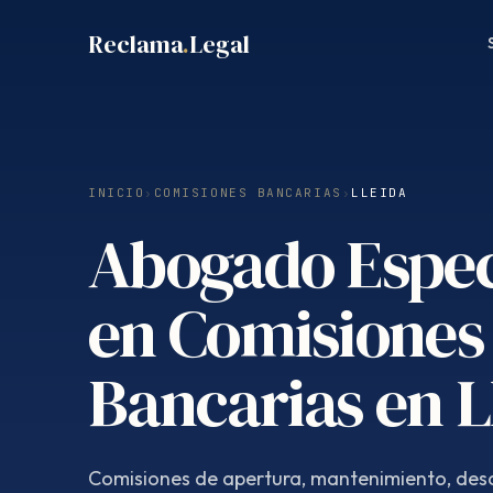
Saltar
Reclama
.
Legal
al
contenido
INICIO
›
COMISIONES BANCARIAS
›
LLEIDA
Abogado Espec
en Comisiones
Bancarias en L
Comisiones de apertura, mantenimiento, desc