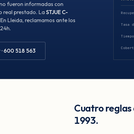
 no fueron informadas con
o real prestado. La
STJUE C-
Recup
 En Lleida, reclamamos ante los
Tasa 
 24h.
Tiemp
Cober
 · 600 518 563
Cuatro reglas
1993.