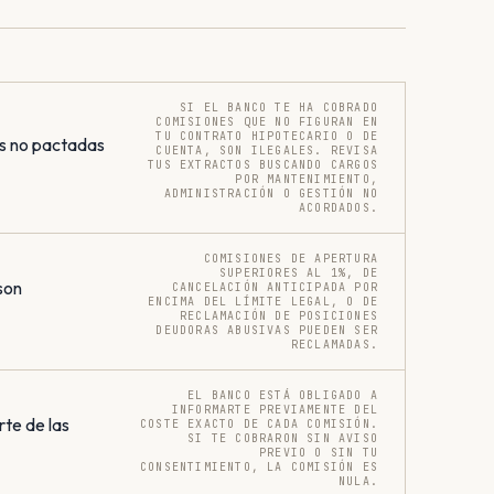
SI EL BANCO TE HA COBRADO
COMISIONES QUE NO FIGURAN EN
TU CONTRATO HIPOTECARIO O DE
s no pactadas
CUENTA, SON ILEGALES. REVISA
TUS EXTRACTOS BUSCANDO CARGOS
POR MANTENIMIENTO,
ADMINISTRACIÓN O GESTIÓN NO
ACORDADOS.
COMISIONES DE APERTURA
SUPERIORES AL 1%, DE
son
CANCELACIÓN ANTICIPADA POR
ENCIMA DEL LÍMITE LEGAL, O DE
RECLAMACIÓN DE POSICIONES
DEUDORAS ABUSIVAS PUEDEN SER
RECLAMADAS.
EL BANCO ESTÁ OBLIGADO A
INFORMARTE PREVIAMENTE DEL
rte de las
COSTE EXACTO DE CADA COMISIÓN.
SI TE COBRARON SIN AVISO
PREVIO O SIN TU
CONSENTIMIENTO, LA COMISIÓN ES
NULA.