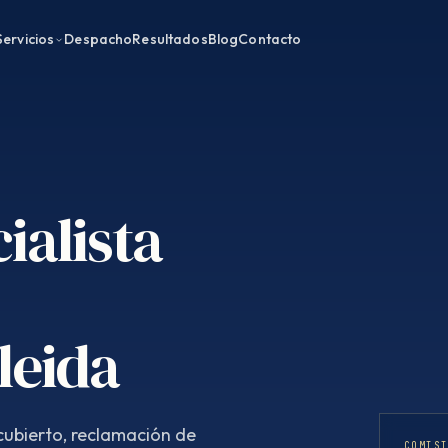
Servicios
Despacho
Resultados
Blog
Contacto
ialista
leida
ubierto, reclamación de
COMIS