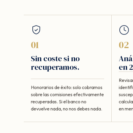
01
02
Sin coste si no
Anál
recuperamos.
en 2
Revisa
Honorarios de éxito: solo cobramos
identi
sobre las comisiones efectivamente
suscept
recuperadas. Si el banco no
calcul
devuelve nada, no nos debes nada.
en meno