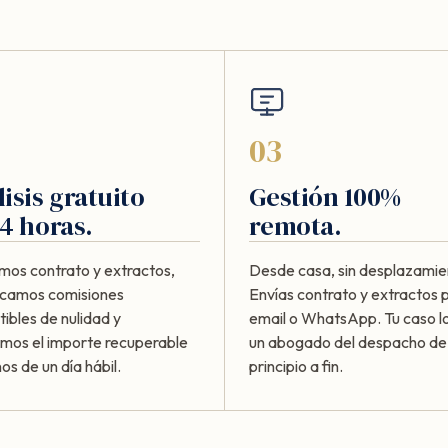
03
isis gratuito
Gestión 100%
4 horas.
remota.
mos contrato y extractos,
Desde casa, sin desplazamie
ficamos comisiones
Envías contrato y extractos 
ibles de nulidad y
email o WhatsApp. Tu caso lo
amos el importe recuperable
un abogado del despacho de
s de un día hábil.
principio a fin.