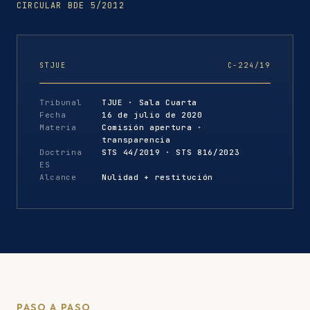
CIRCULAR BDE 5/2012
STJUE
C-224/19
Tribunal
TJUE · Sala Cuarta
Fecha
16 de julio de 2020
Materia
Comisión apertura ·
transparencia
Doctrina
STS 44/2019 · STS 816/2023
ES
Alcance
Nulidad + restitución
PASO A PASO