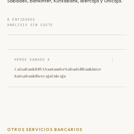
Sabadell, Bankinter, Kutxabank, Ibercaja y Unicaja.
8 ENTIDADES
ANÁLISIS SIN COSTE
HEMOS GANADO A
CaixaBank
BBVA
Santander
Sabadell
Bankinter
Kutxabank
Ibercaja
Unicaja
OTROS SERVICIOS BANCARIOS