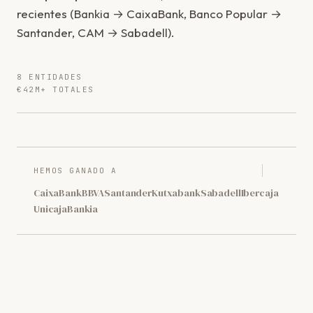
recientes (Bankia → CaixaBank, Banco Popular →
Santander, CAM → Sabadell).
8 ENTIDADES
€42M+ TOTALES
HEMOS GANADO A
CaixaBank
BBVA
Santander
Kutxabank
Sabadell
Ibercaja
Unicaja
Bankia