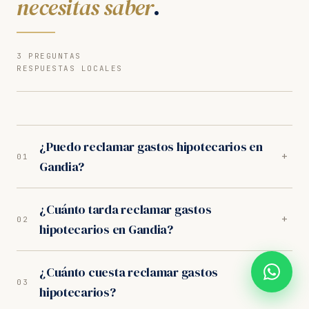
necesitas saber
.
3 PREGUNTAS
RESPUESTAS LOCALES
¿Puedo reclamar gastos hipotecarios en
+
01
Gandia?
Sí. Nuestros abogados en Gandia son especialistas en
¿Cuánto tarda reclamar gastos
gastos hipotecarios. Analizamos tu caso
+
02
hipotecarios en Gandia?
gratuitamente y trabajamos orientados a resultados.
Los juzgados de Gandia tienen criterio favorable al
En los juzgados de Gandia, el proceso completo dura
consumidor.
¿Cuánto cuesta reclamar gastos
entre 10-14 meses. Incluye la fase extrajudicial (1
+
03
hipotecarios?
mes) y, si es necesario, la judicial ante el Juzgado de