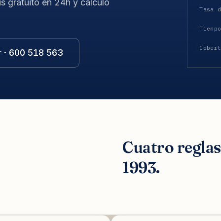
is gratuito en 24h y cálculo
Tasa 
Tiemp
Cober
r · 600 518 563
Cuatro regla
1993.