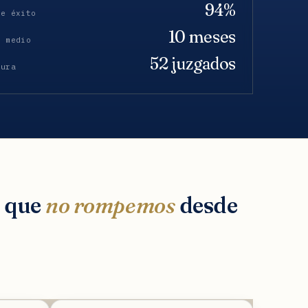
94%
de éxito
10 meses
o medio
52 juzgados
tura
s que
no rompemos
desde