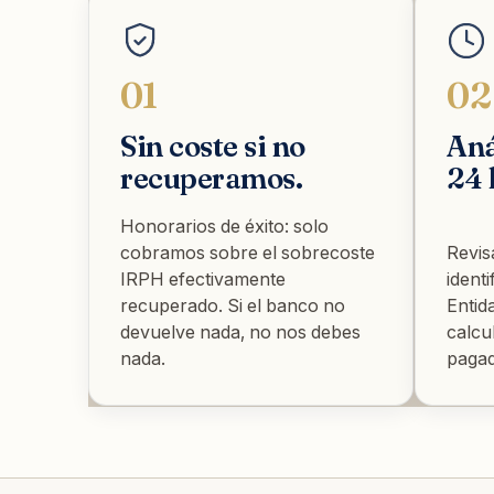
01
02
Sin coste si no
Aná
recuperamos.
24 
Honorarios de éxito: solo
cobramos sobre el sobrecoste
Revis
IRPH efectivamente
ident
recuperado. Si el banco no
Entid
devuelve nada, no nos debes
calcu
nada.
pagad