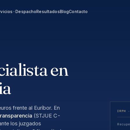
vicios
Despacho
Resultados
Blog
Contacto
alista en
ia
uros frente al Euríbor. En
IRPH 
transparencia
(STJUE C-
nte los juzgados
Recup