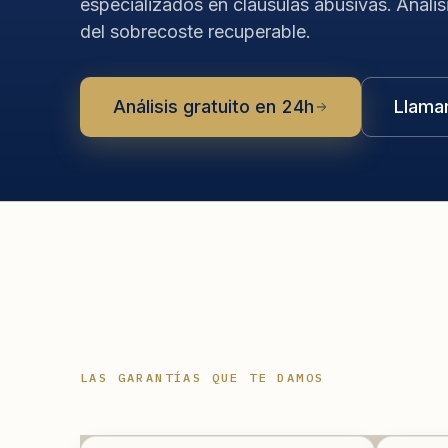
especializados en cláusulas abusivas. Anális
del sobrecoste recuperable.
Análisis gratuito en 24h
Llama
LAS GARANTÍAS QUE TE DAMOS