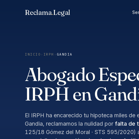
Saltar
Reclama
.
Legal
al
Ser
contenido
INICIO
›
IRPH
›
GANDIA
Abogado Especi
IRPH en Gand
El IRPH ha encarecido tu hipoteca miles de e
Gandia, reclamamos la nulidad por
falta de 
125/18 Gómez del Moral · STS 595/2020) a