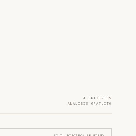
4 CRITERIOS
ANÁLISIS GRATUITO
SI TU HIPOTECA SE FIRMÓ