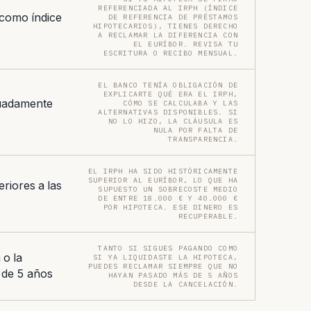
REFERENCIADA AL IRPH (ÍNDICE
 como índice
DE REFERENCIA DE PRÉSTAMOS
HIPOTECARIOS), TIENES DERECHO
A RECLAMAR LA DIFERENCIA CON
EL EURÍBOR. REVISA TU
ESCRITURA O RECIBO MENSUAL.
EL BANCO TENÍA OBLIGACIÓN DE
EXPLICARTE QUÉ ERA EL IRPH,
uadamente
CÓMO SE CALCULABA Y LAS
ALTERNATIVAS DISPONIBLES. SI
NO LO HIZO, LA CLÁUSULA ES
NULA POR FALTA DE
TRANSPARENCIA.
EL IRPH HA SIDO HISTÓRICAMENTE
SUPERIOR AL EURÍBOR, LO QUE HA
riores a las
SUPUESTO UN SOBRECOSTE MEDIO
DE ENTRE 18.000 € Y 40.000 €
POR HIPOTECA. ESE DINERO ES
RECUPERABLE.
TANTO SI SIGUES PAGANDO COMO
 o la
SI YA LIQUIDASTE LA HIPOTECA,
PUEDES RECLAMAR SIEMPRE QUE NO
 de 5 años
HAYAN PASADO MÁS DE 5 AÑOS
DESDE LA CANCELACIÓN.