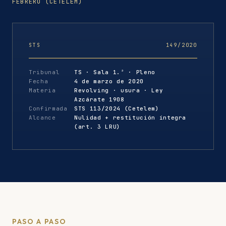
FEBRERO (CETELEM)
STS
149/2020
Tribunal
TS · Sala 1.ª · Pleno
Fecha
4 de marzo de 2020
Materia
Revolving · usura · Ley
Azcárate 1908
Confirmada
STS 113/2024 (Cetelem)
Alcance
Nulidad + restitución íntegra
(art. 3 LRU)
PASO A PASO