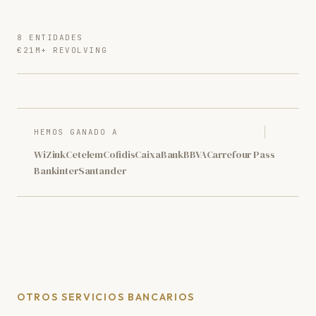
8 ENTIDADES
€21M+ REVOLVING
HEMOS GANADO A
WiZink
Cetelem
Cofidis
CaixaBank
BBVA
Carrefour Pass
Bankinter
Santander
OTROS SERVICIOS BANCARIOS