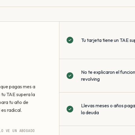
Tu tarjeta tiene un TAE su
No te explicaron el funci
revolving
a que pagas mes a
i tu TAE supera la
ara tu año de
Llevas meses o años pagan
 es radical.
la deuda
LO VE UN ABOGADO