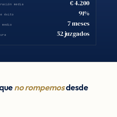
€ 4.200
eración media
91%
de éxito
7 meses
o medio
52 juzgados
tura
 que
no rompemos
desde