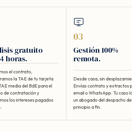
03
isis gratuito
Gestión 100%
4 horas.
remota.
mos el contrato,
amos la TAE de tu tarjeta
Desde casa, sin desplazamie
 TAE media del BdE para el
Envías contrato y extractos 
io de contratación y
email o WhatsApp. Tu caso lo
amos los intereses pagados
un abogado del despacho de
.
principio a fin.