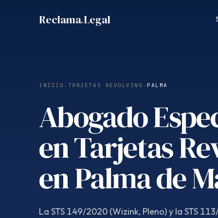
Saltar
Reclama
.
Legal
al
contenido
INICIO
›
TARJETAS REVOLVING
›
PALMA
Abogado Espec
en Tarjetas Re
en Palma de M
La STS 149/2020 (Wizink, Pleno) y la STS 113