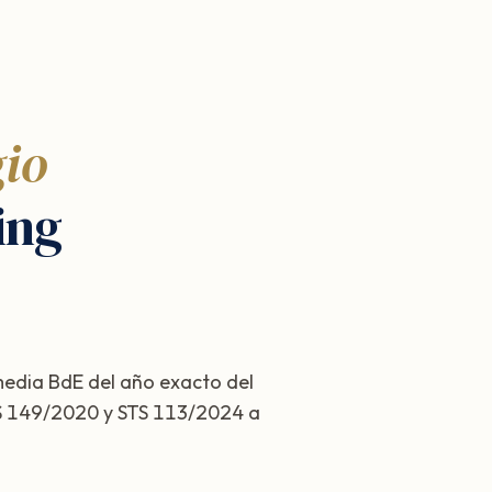
gio
ing
 media BdE del año exacto del
STS 149/2020 y STS 113/2024 a