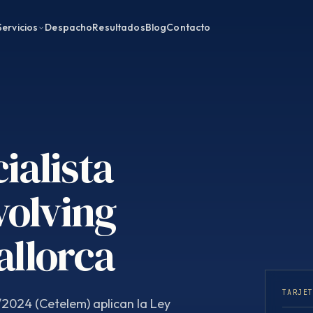
Servicios
Despacho
Resultados
Blog
Contacto
ialista
volving
allorca
TARJE
/2024 (Cetelem) aplican la Ley