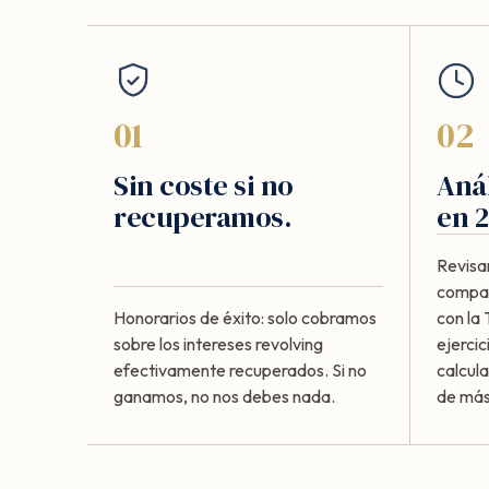
01
02
Sin coste si no
Anál
recuperamos.
en 2
Revisa
compar
Honorarios de éxito: solo cobramos
con la
sobre los intereses revolving
ejercic
efectivamente recuperados. Si no
calcul
ganamos, no nos debes nada.
de más