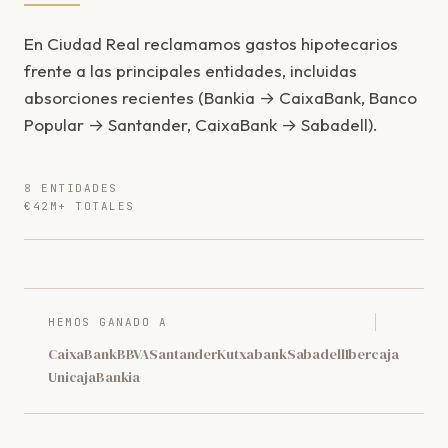
En Ciudad Real reclamamos gastos hipotecarios
frente a las principales entidades, incluidas
absorciones recientes (Bankia → CaixaBank, Banco
Popular → Santander, CaixaBank → Sabadell).
8 ENTIDADES
€42M+ TOTALES
HEMOS GANADO A
CaixaBank
BBVA
Santander
Kutxabank
Sabadell
Ibercaja
Unicaja
Bankia