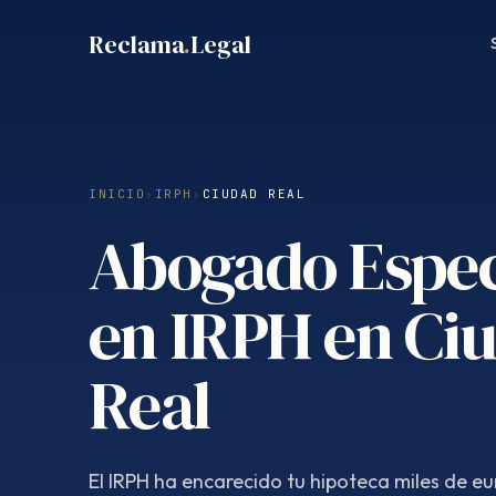
Saltar
Reclama
.
Legal
al
contenido
INICIO
›
IRPH
›
CIUDAD REAL
Abogado Espec
en IRPH en Ci
Real
El IRPH ha encarecido tu hipoteca miles de eu