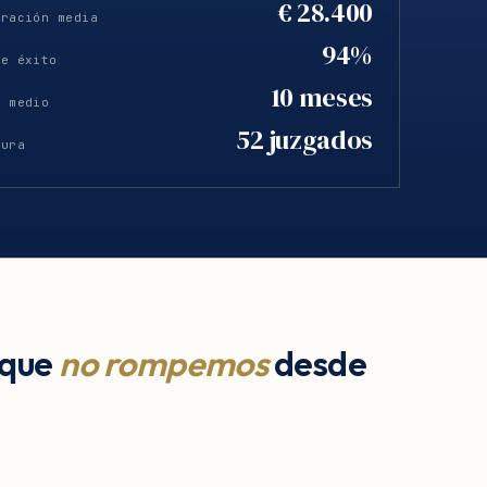
€ 28.400
eración media
94%
de éxito
10 meses
o medio
52 juzgados
tura
 que
no rompemos
desde