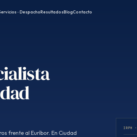
Servicios
Despacho
Resultados
Blog
Contacto
ialista
udad
IRPH 
ros frente al Euríbor. En Ciudad