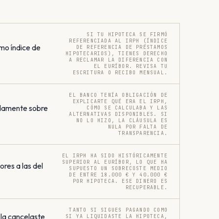
SI TU HIPOTECA SE FIRMÓ
REFERENCIADA AL IRPH (ÍNDICE
mo índice de
DE REFERENCIA DE PRÉSTAMOS
HIPOTECARIOS), TIENES DERECHO
A RECLAMAR LA DIFERENCIA CON
EL EURÍBOR. REVISA TU
ESCRITURA O RECIBO MENSUAL.
EL BANCO TENÍA OBLIGACIÓN DE
EXPLICARTE QUÉ ERA EL IRPH,
damente sobre
CÓMO SE CALCULABA Y LAS
ALTERNATIVAS DISPONIBLES. SI
NO LO HIZO, LA CLÁUSULA ES
NULA POR FALTA DE
TRANSPARENCIA.
EL IRPH HA SIDO HISTÓRICAMENTE
SUPERIOR AL EURÍBOR, LO QUE HA
res a las del
SUPUESTO UN SOBRECOSTE MEDIO
DE ENTRE 18.000 € Y 40.000 €
POR HIPOTECA. ESE DINERO ES
RECUPERABLE.
TANTO SI SIGUES PAGANDO COMO
 la cancelaste
SI YA LIQUIDASTE LA HIPOTECA,