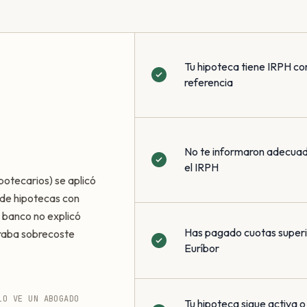
Tu hipoteca tiene IRPH co
referencia
No te informaron adecua
el IRPH
potecarios) se aplicó
de hipotecas con
 banco no explicó
Has pagado cuotas superio
eraba sobrecoste
Euríbor
LO VE UN ABOGADO
Tu hipoteca sigue activa o