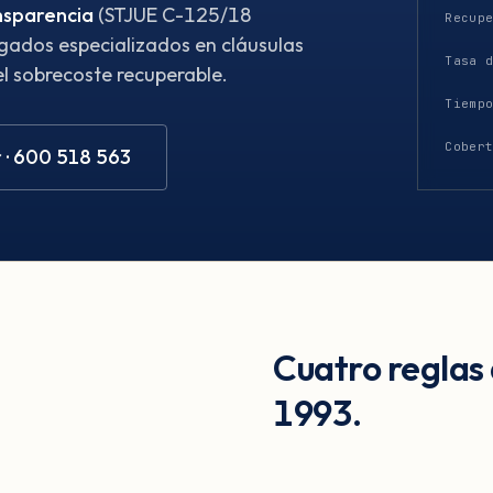
nsparencia
(STJUE C-125/18
Recup
gados especializados en cláusulas
Tasa 
el sobrecoste recuperable.
Tiemp
Cober
 · 600 518 563
Cuatro reglas
1993.