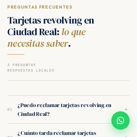
PREGUNTAS FRECUENTES
Tarjetas revolving en
Ciudad Real:
lo que
necesitas saber
.
3 PREGUNTAS
RESPUESTAS LOCALES
¿Puedo reclamar tarjetas revolving en
+
01
Ciudad Real?
Sí. Nuestros abogados en Ciudad Real son
¿Cuánto tarda reclamar tarjetas
especialistas en tarjetas revolving. Analizamos tu