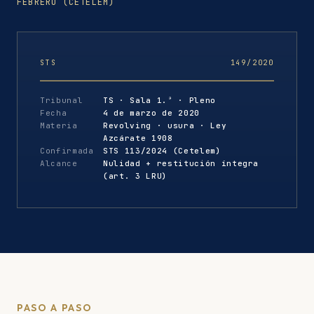
FEBRERO (CETELEM)
STS
149/2020
Tribunal
TS · Sala 1.ª · Pleno
Fecha
4 de marzo de 2020
Materia
Revolving · usura · Ley
Azcárate 1908
Confirmada
STS 113/2024 (Cetelem)
Alcance
Nulidad + restitución íntegra
(art. 3 LRU)
PASO A PASO