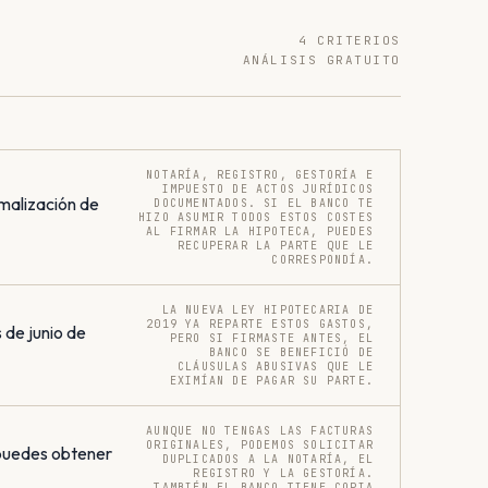
4 CRITERIOS
ANÁLISIS GRATUITO
NOTARÍA, REGISTRO, GESTORÍA E
IMPUESTO DE ACTOS JURÍDICOS
malización de
DOCUMENTADOS. SI EL BANCO TE
HIZO ASUMIR TODOS ESTOS COSTES
AL FIRMAR LA HIPOTECA, PUEDES
RECUPERAR LA PARTE QUE LE
CORRESPONDÍA.
LA NUEVA LEY HIPOTECARIA DE
2019 YA REPARTE ESTOS GASTOS,
 de junio de
PERO SI FIRMASTE ANTES, EL
BANCO SE BENEFICIÓ DE
CLÁUSULAS ABUSIVAS QUE LE
EXIMÍAN DE PAGAR SU PARTE.
AUNQUE NO TENGAS LAS FACTURAS
ORIGINALES, PODEMOS SOLICITAR
 puedes obtener
DUPLICADOS A LA NOTARÍA, EL
REGISTRO Y LA GESTORÍA.
TAMBIÉN EL BANCO TIENE COPIA