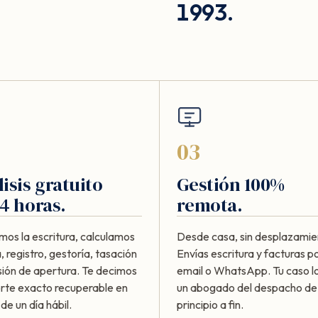
1993.
03
isis gratuito
Gestión 100%
4 horas.
remota.
mos la escritura, calculamos
Desde casa, sin desplazamie
, registro, gestoría, tasación
Envías escritura y facturas p
sión de apertura. Te decimos
email o WhatsApp. Tu caso lo
orte exacto recuperable en
un abogado del despacho de
e un día hábil.
principio a fin.