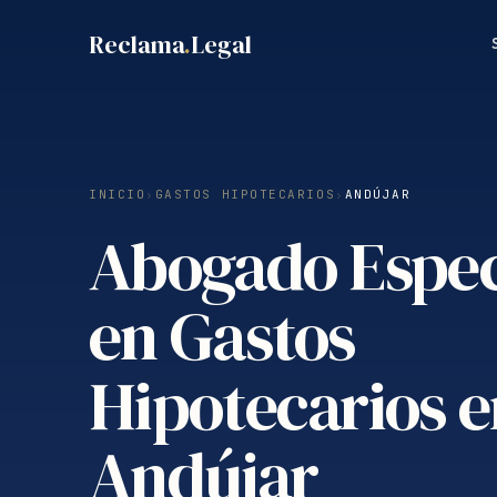
Saltar
Reclama
.
Legal
al
contenido
INICIO
›
GASTOS HIPOTECARIOS
›
ANDÚJAR
Abogado Espec
en Gastos
Hipotecarios 
Andújar