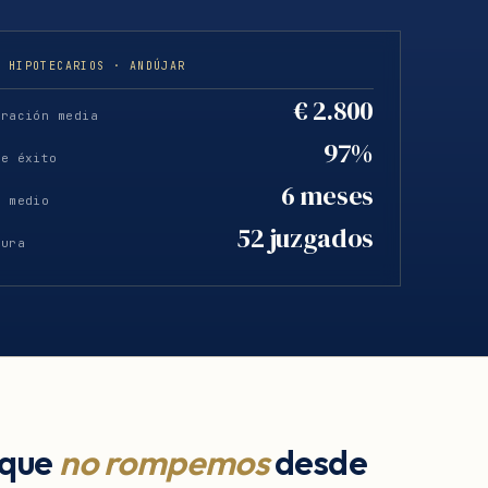
S HIPOTECARIOS · ANDÚJAR
€ 2.800
eración media
97%
de éxito
6 meses
o medio
52 juzgados
tura
 que
no rompemos
desde