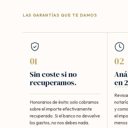
LAS GARANTÍAS QUE TE DAMOS
01
02
Sin coste si no
Anál
recuperamos.
en 2
Revisa
Honorarios de éxito: solo cobramos
notaría
sobre el importe efectivamente
y comi
recuperado. Si el banco no devuelve
el imp
los gastos, no nos debes nada.
menos d