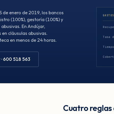
S de enero de 2019, los bancos
GASTO
istro (100%), gestoría (100%) y
 abusivas. En Andújar,
Recup
 en cláusulas abusivas.
Tasa 
oteca en menos de 24 horas.
Tiemp
Cober
 · 600 518 563
Cuatro reglas