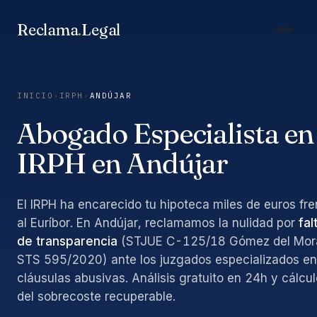
Saltar
al
Reclama
.
Legal
contenido
INICIO
›
IRPH
›
ANDÚJAR
Abogado Especialista en
IRPH en Andújar
El IRPH ha encarecido tu hipoteca miles de euros fre
al Euríbor. En Andújar, reclamamos la nulidad por
fal
de transparencia
(STJUE C-125/18 Gómez del Mora
STS 595/2020) ante los juzgados especializados en
cláusulas abusivas. Análisis gratuito en 24h y cálcul
del sobrecoste recuperable.