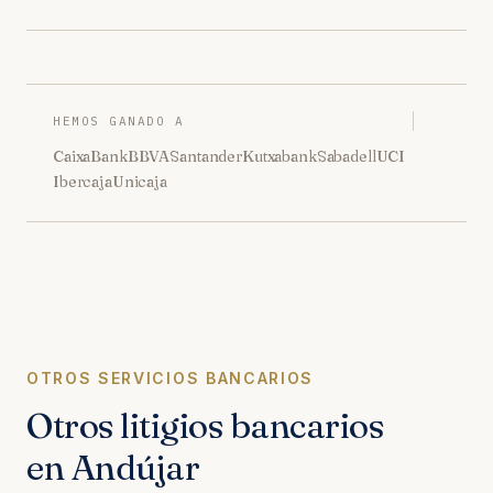
HEMOS GANADO A
CaixaBank
BBVA
Santander
Kutxabank
Sabadell
UCI
Ibercaja
Unicaja
OTROS SERVICIOS BANCARIOS
Otros litigios bancarios
en Andújar