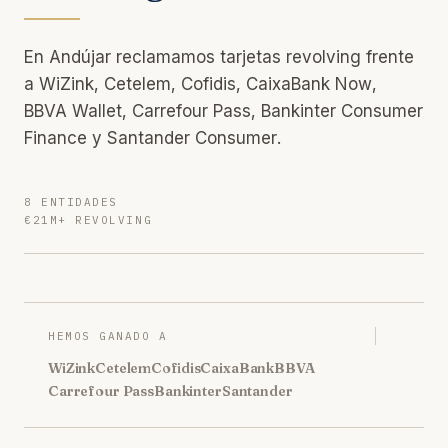
En Andújar reclamamos tarjetas revolving frente
a WiZink, Cetelem, Cofidis, CaixaBank Now,
BBVA Wallet, Carrefour Pass, Bankinter Consumer
Finance y Santander Consumer.
8 ENTIDADES
€21M+ REVOLVING
HEMOS GANADO A
WiZink
Cetelem
Cofidis
CaixaBank
BBVA
Carrefour Pass
Bankinter
Santander