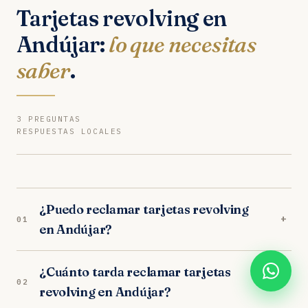
Tarjetas revolving en
Andújar:
lo que necesitas
saber
.
3 PREGUNTAS
RESPUESTAS LOCALES
¿Puedo reclamar tarjetas revolving
+
01
en Andújar?
Sí. Nuestros abogados en Andújar son
¿Cuánto tarda reclamar tarjetas
especialistas en tarjetas revolving. Analizamos tu
+
02
revolving en Andújar?
caso gratuitamente y trabajamos orientados a