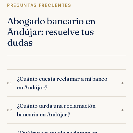
PREGUNTAS FRECUENTES
Abogado bancario en
Andújar: resuelve tus
dudas
¿Cuánto cuesta reclamar a mi banco
+
01
en Andújar?
Nada por adelantado. Nuestros abogados en
¿Cuánto tarda una reclamación
Andújar trabajan exclusivamente a éxito:
+
02
bancaria en Andújar?
trabajamos orientados a resultados. Sin
provisión de fondos, sin cuotas mensuales.
Depende del tipo de reclamación. En los
¿Qué bancos puedo reclamar en