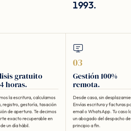
1993.
03
isis gratuito
Gestión 100%
4 horas.
remota.
mos la escritura, calculamos
Desde casa, sin desplazamie
, registro, gestoría, tasación
Envías escritura y facturas p
sión de apertura. Te decimos
email o WhatsApp. Tu caso lo
orte exacto recuperable en
un abogado del despacho de
e un día hábil.
principio a fin.