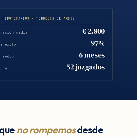
S HIPOTECARIOS · TORREJÓN DE ARDOZ
€ 2.800
eración media
97%
de éxito
6 meses
o medio
52 juzgados
tura
 que
no rompemos
desde