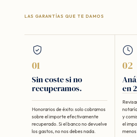
LAS GARANTÍAS QUE TE DAMOS
01
02
Sin coste si no
Anál
recuperamos.
en 2
Revisa
Honorarios de éxito: solo cobramos
notaría
sobre el importe efectivamente
y comi
recuperado. Si el banco no devuelve
el imp
los gastos, no nos debes nada.
menos d