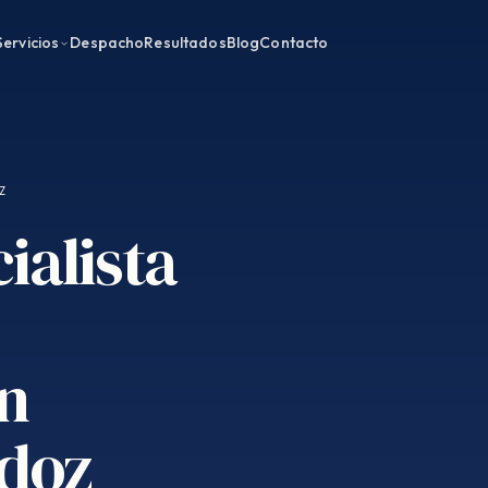
Servicios
Despacho
Resultados
Blog
Contacto
Z
ialista
en
rdoz