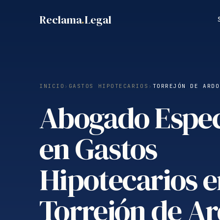
Saltar
Reclama
.
Legal
al
contenido
INICIO
›
GASTOS HIPOTECARIOS
›
TORREJÓN DE ARDO
Abogado Espec
en Gastos
Hipotecarios 
Torrejón de A