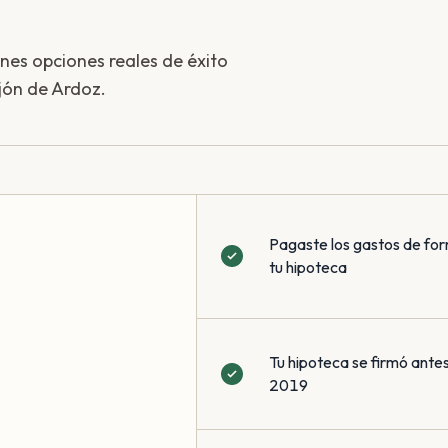
enes opciones reales de éxito
jón de Ardoz.
Pagaste los gastos de for
tu hipoteca
Tu hipoteca se firmó antes
2019