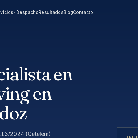
vicios
Despacho
Resultados
Blog
Contacto
alista en
ving en
rdoz
 113/2024 (Cetelem)
TARJE