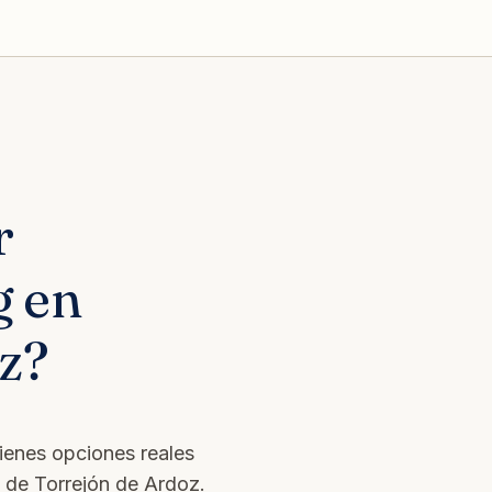
r
g en
z?
tienes opciones reales
s de Torrejón de Ardoz.