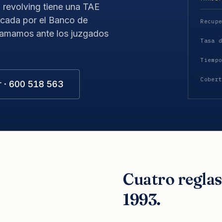
a revolving tiene una TAE
icada por el Banco de
Recup
clamamos ante los juzgados
Tasa 
Tiemp
Cober
r · 600 518 563
Cuatro regla
1993.