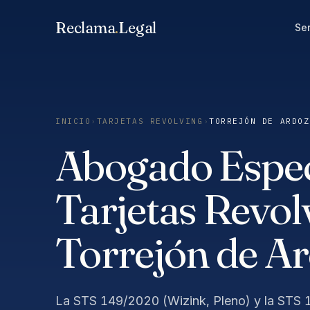
Saltar
Reclama
.
Legal
al
Ser
contenido
INICIO
›
TARJETAS REVOLVING
›
TORREJÓN DE ARDOZ
Abogado Especi
Tarjetas Revol
Torrejón de A
La STS 149/2020 (Wizink, Pleno) y la STS