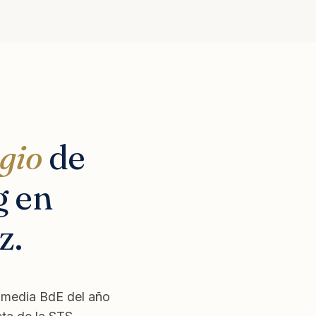
igio
de
g en
z.
E media BdE del año