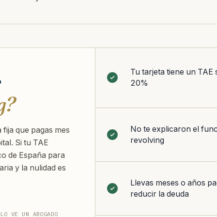
Tu tarjeta tiene un TAE 
r
20%
g?
No te explicaron el fun
 fija que pagas mes
revolving
tal. Si tu TAE
co de España para
ria y la nulidad es
Llevas meses o años pa
reducir la deuda
 LO VE UN ABOGADO