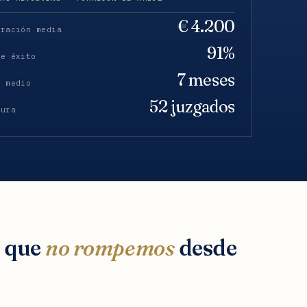
€ 4.200
eración media
91%
de éxito
7 meses
o medio
52 juzgados
tura
s que
no rompemos
desde