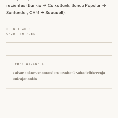
recientes (Bankia → CaixaBank, Banco Popular →
Santander, CAM → Sabadell).
8 ENTIDADES
€42M+ TOTALES
HEMOS GANADO A
CaixaBank
BBVA
Santander
Kutxabank
Sabadell
Ibercaja
Unicaja
Bankia