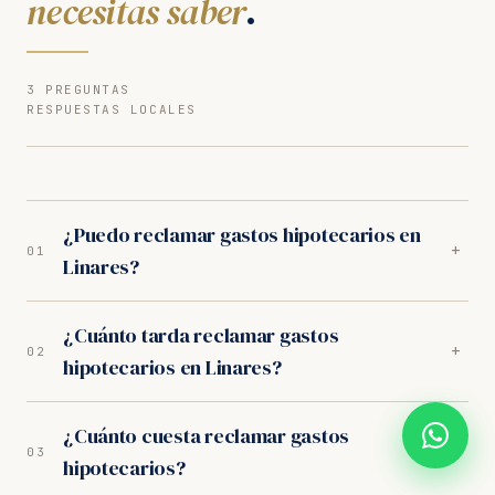
necesitas saber
.
3 PREGUNTAS
RESPUESTAS LOCALES
¿Puedo reclamar gastos hipotecarios en
+
01
Linares?
Sí. Nuestros abogados en Linares son especialistas en
¿Cuánto tarda reclamar gastos
gastos hipotecarios. Analizamos tu caso
+
02
hipotecarios en Linares?
gratuitamente y trabajamos orientados a resultados.
Los juzgados de Linares tienen criterio favorable al
En los juzgados de Linares, el proceso completo dura
consumidor.
¿Cuánto cuesta reclamar gastos
entre 10-14 meses. Incluye la fase extrajudicial (1
+
03
hipotecarios?
mes) y, si es necesario, la judicial ante el Juzgado de