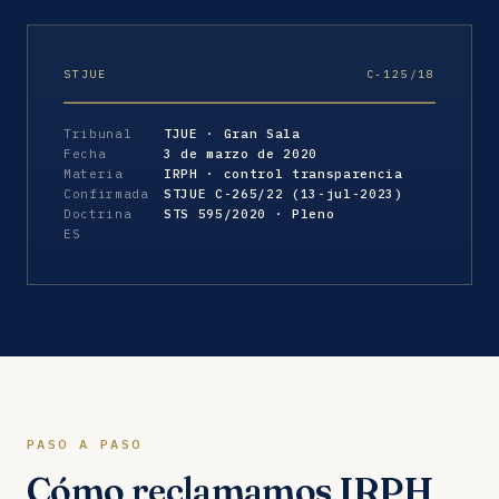
STJUE
C-125/18
Tribunal
TJUE · Gran Sala
Fecha
3 de marzo de 2020
Materia
IRPH · control transparencia
Confirmada
STJUE C-265/22 (13-jul-2023)
Doctrina
STS 595/2020 · Pleno
ES
PASO A PASO
Cómo reclamamos IRPH