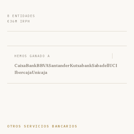
8 ENTIDADES
€36M IRPH
HEMOS GANADO A
CaixaBank
BBVA
Santander
Kutxabank
Sabadell
UCI
Ibercaja
Unicaja
OTROS SERVICIOS BANCARIOS