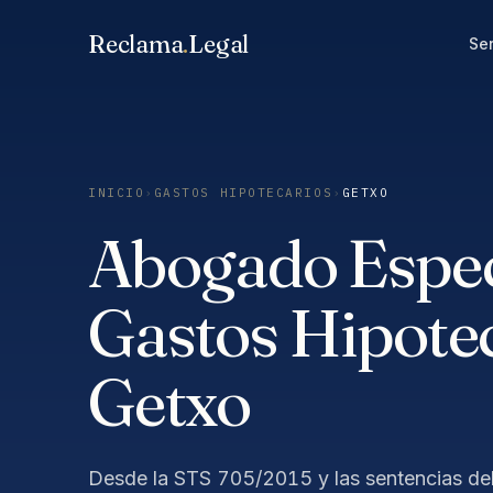
Saltar
Reclama
.
Legal
al
Ser
contenido
INICIO
›
GASTOS HIPOTECARIOS
›
GETXO
Abogado Especi
Gastos Hipotec
Getxo
Desde la STS 705/2015 y las sentencias del