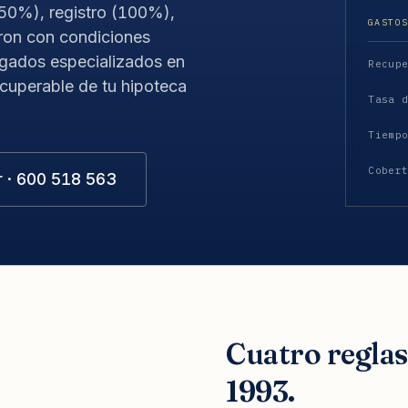
(50%), registro (100%),
GASTO
ron con condiciones
zgados especializados en
Recup
ecuperable de tu hipoteca
Tasa 
Tiemp
Cober
r · 600 518 563
Cuatro regla
1993.