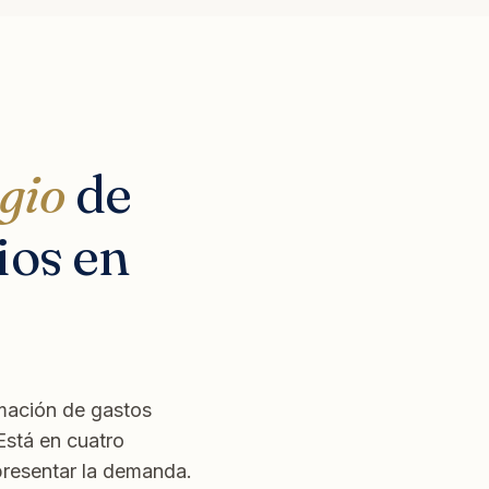
igio
de
ios en
amación de gastos
Está en cuatro
presentar la demanda.