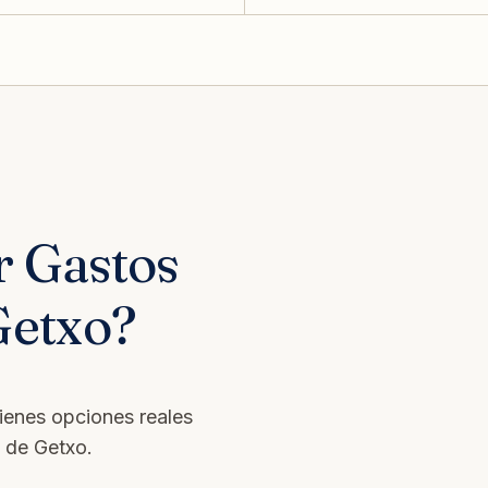
r Gastos
Getxo?
tienes opciones reales
s de Getxo.