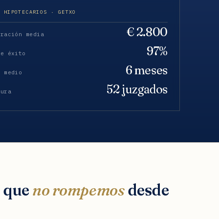
S HIPOTECARIOS · GETXO
€ 2.800
eración media
97%
de éxito
6 meses
o medio
52 juzgados
tura
s que
no rompemos
desde