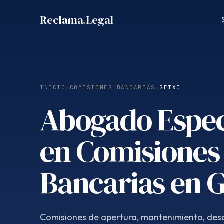
Saltar
Reclama
.
Legal
al
contenido
INICIO
›
COMISIONES BANCARIAS
›
GETXO
Abogado Espec
en Comisiones
Bancarias en 
Comisiones de apertura, mantenimiento, desc