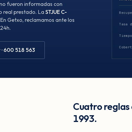
 no fueron informadas con
o real prestado. La
STJUE C-
Recup
. En Getxo, reclamamos ante los
Tasa 
 24h.
Tiemp
Cober
 · 600 518 563
Cuatro reglas
1993.