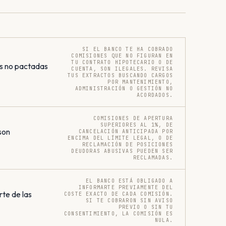
SI EL BANCO TE HA COBRADO
COMISIONES QUE NO FIGURAN EN
TU CONTRATO HIPOTECARIO O DE
s no pactadas
CUENTA, SON ILEGALES. REVISA
TUS EXTRACTOS BUSCANDO CARGOS
POR MANTENIMIENTO,
ADMINISTRACIÓN O GESTIÓN NO
ACORDADOS.
COMISIONES DE APERTURA
SUPERIORES AL 1%, DE
son
CANCELACIÓN ANTICIPADA POR
ENCIMA DEL LÍMITE LEGAL, O DE
RECLAMACIÓN DE POSICIONES
DEUDORAS ABUSIVAS PUEDEN SER
RECLAMADAS.
EL BANCO ESTÁ OBLIGADO A
INFORMARTE PREVIAMENTE DEL
rte de las
COSTE EXACTO DE CADA COMISIÓN.
SI TE COBRARON SIN AVISO
PREVIO O SIN TU
CONSENTIMIENTO, LA COMISIÓN ES
NULA.