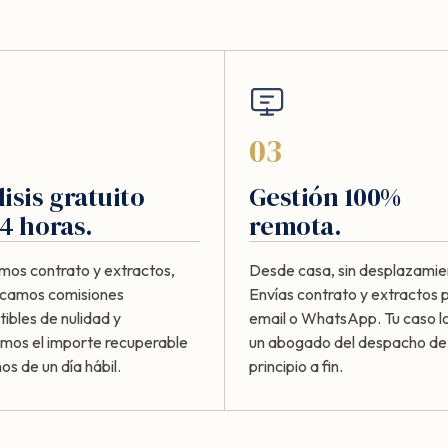
03
isis gratuito
Gestión 100%
4 horas.
remota.
mos contrato y extractos,
Desde casa, sin desplazamie
ficamos comisiones
Envías contrato y extractos 
ibles de nulidad y
email o WhatsApp. Tu caso lo
amos el importe recuperable
un abogado del despacho de
s de un día hábil.
principio a fin.