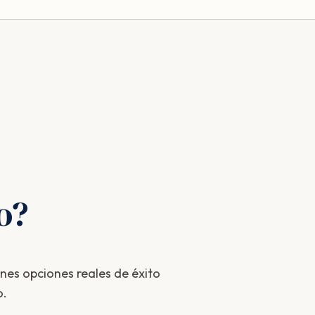
o?
enes opciones reales de éxito
o.