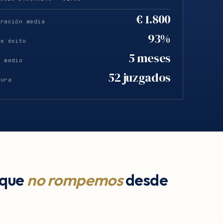
€ 1.800
eración media
93%
de éxito
5 meses
o medio
52 juzgados
tura
 que
no rompemos
desde