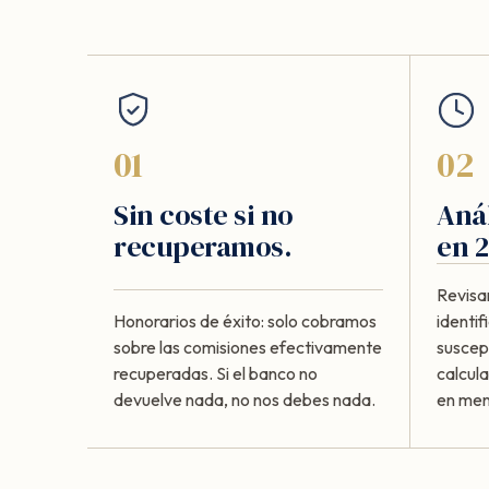
01
02
Sin coste si no
Anál
recuperamos.
en 2
Revisa
Honorarios de éxito: solo cobramos
identi
sobre las comisiones efectivamente
suscept
recuperadas. Si el banco no
calcul
devuelve nada, no nos debes nada.
en meno