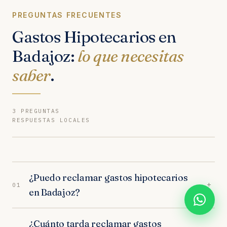
PREGUNTAS FRECUENTES
Gastos Hipotecarios en
Badajoz:
lo que necesitas
saber
.
3 PREGUNTAS
RESPUESTAS LOCALES
¿Puedo reclamar gastos hipotecarios
+
01
en Badajoz?
Sí. Nuestros abogados en Badajoz son
¿Cuánto tarda reclamar gastos