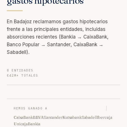
gastos hipotecarios
En Badajoz reclamamos gastos hipotecarios
frente a las principales entidades, incluidas
absorciones recientes (Bankia → CaixaBank,
Banco Popular → Santander, CaixaBank →
Sabadell).
8 ENTIDADES
€42M+ TOTALES
HEMOS GANADO A
CaixaBank
BBVA
Santander
Kutxabank
Sabadell
Ibercaja
Unicaja
Bankia