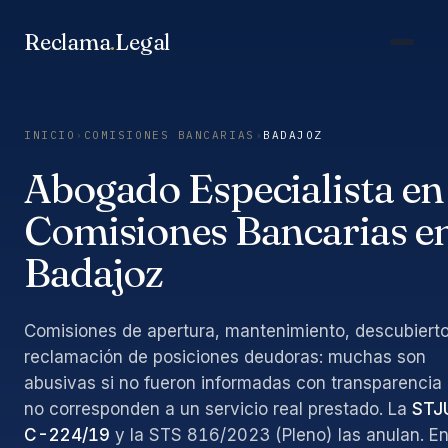
Saltar
al
Reclama
.
Legal
contenido
INICIO
›
COMISIONES BANCARIAS
›
BADAJOZ
Abogado Especialista en
Comisiones Bancarias e
Badajoz
Comisiones de apertura, mantenimiento, descubierto
reclamación de posiciones deudoras: muchas son
abusivas si no fueron informadas con transparencia
no corresponden a un servicio real prestado. La
STJ
C-224/19
y la STS 816/2023 (Pleno) las anulan. E