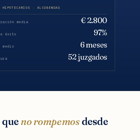
S HIPOTECARIOS · ALCOBENDAS
€ 2.800
eración media
97%
de éxito
6 meses
o medio
52 juzgados
tura
s que
no rompemos
desde