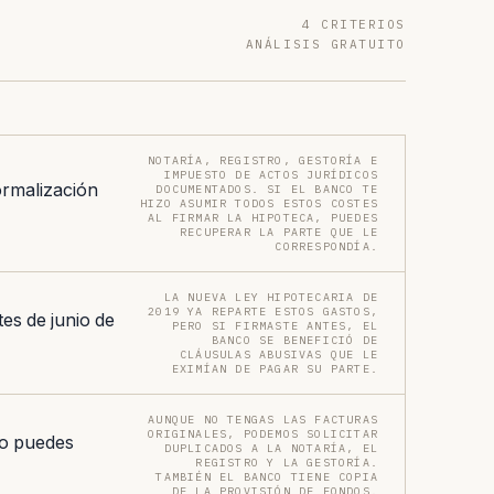
4 CRITERIOS
ANÁLISIS GRATUITO
NOTARÍA, REGISTRO, GESTORÍA E
IMPUESTO DE ACTOS JURÍDICOS
ormalización
DOCUMENTADOS. SI EL BANCO TE
HIZO ASUMIR TODOS ESTOS COSTES
AL FIRMAR LA HIPOTECA, PUEDES
RECUPERAR LA PARTE QUE LE
CORRESPONDÍA.
LA NUEVA LEY HIPOTECARIA DE
2019 YA REPARTE ESTOS GASTOS,
es de junio de
PERO SI FIRMASTE ANTES, EL
BANCO SE BENEFICIÓ DE
CLÁUSULAS ABUSIVAS QUE LE
EXIMÍAN DE PAGAR SU PARTE.
AUNQUE NO TENGAS LAS FACTURAS
ORIGINALES, PODEMOS SOLICITAR
 o puedes
DUPLICADOS A LA NOTARÍA, EL
REGISTRO Y LA GESTORÍA.
TAMBIÉN EL BANCO TIENE COPIA
DE LA PROVISIÓN DE FONDOS.