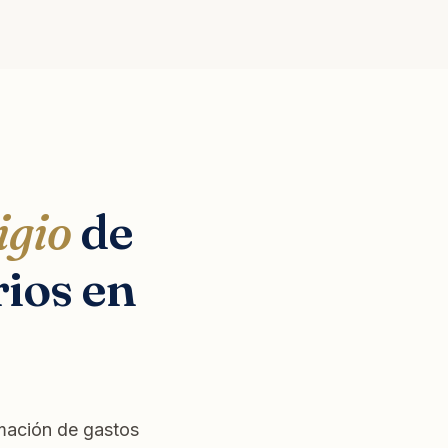
igio
de
ios en
amación de gastos