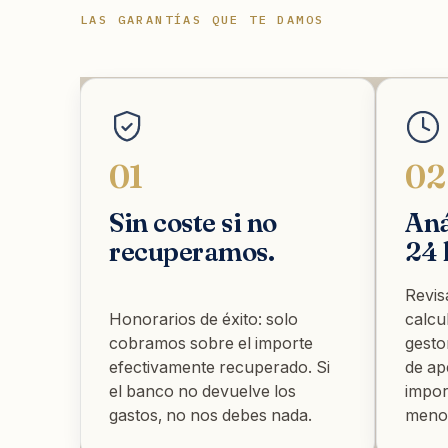
LAS GARANTÍAS QUE TE DAMOS
01
02
Sin coste si no
Aná
recuperamos.
24 
Revis
Honorarios de éxito: solo
calcu
cobramos sobre el importe
gesto
efectivamente recuperado. Si
de ap
el banco no devuelve los
impor
gastos, no nos debes nada.
menos