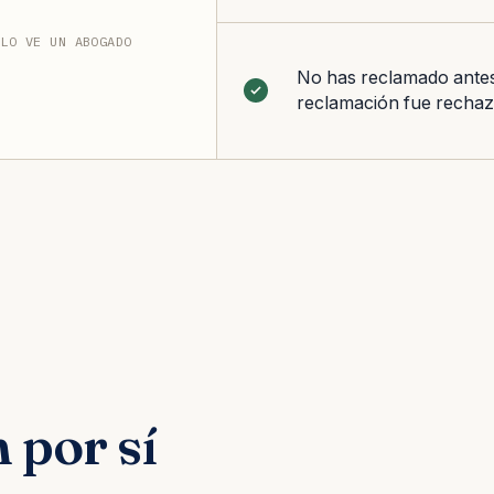
 LO VE UN ABOGADO
No has reclamado antes
reclamación fue recha
 por sí