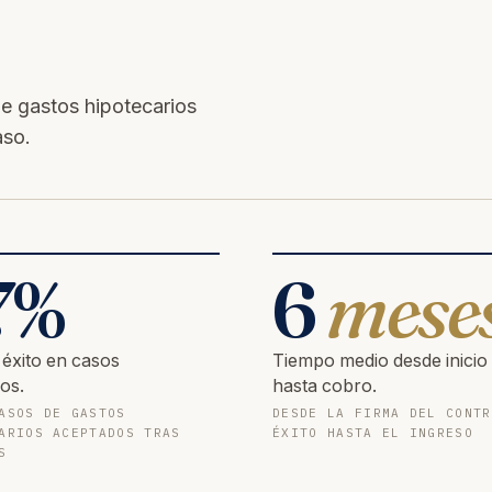
e gastos hipotecarios
aso.
7
%
6
mese
 éxito en casos
Tiempo medio desde inicio
os.
hasta cobro.
ASOS DE GASTOS
DESDE LA FIRMA DEL CONTR
ARIOS ACEPTADOS TRAS
ÉXITO HASTA EL INGRESO
S