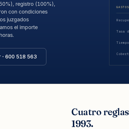
(50%), registro (100%),
GASTO
ron con condiciones
los juzgados
Recup
lamos el importe
Tasa 
horas.
Tiemp
Cober
r · 600 518 563
Cuatro regla
1993.