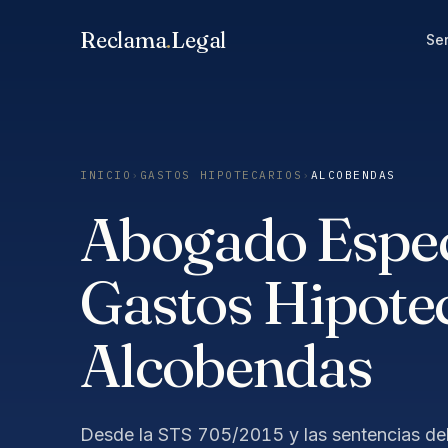
Saltar
Reclama
.
Legal
al
Ser
contenido
INICIO
›
GASTOS HIPOTECARIOS
›
ALCOBENDAS
Abogado Especi
Gastos Hipotec
Alcobendas
Desde la STS 705/2015 y las sentencias del