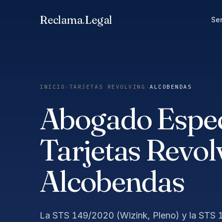
Saltar
Reclama
.
Legal
al
Ser
contenido
INICIO
›
TARJETAS REVOLVING
›
ALCOBENDAS
Abogado Especi
Tarjetas Revol
Alcobendas
La STS 149/2020 (Wizink, Pleno) y la STS