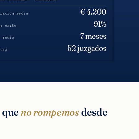
€ 4.200
eración media
91%
de éxito
7 meses
o medio
52 juzgados
tura
s que
no rompemos
desde