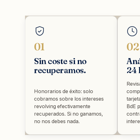
01
02
Sin coste si no
Aná
recuperamos.
24 
Revis
Honorarios de éxito: solo
compa
cobramos sobre los intereses
tarje
revolving efectivamente
BdE p
recuperados. Si no ganamos,
contr
no nos debes nada.
inter