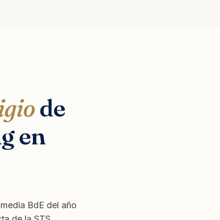
igio
de
ng en
E media BdE del año
cta de la STS