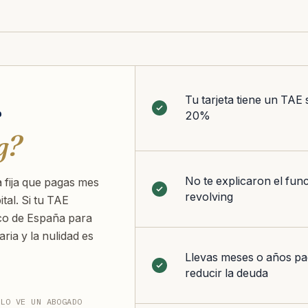
Tu tarjeta tiene un TAE 
r
20%
g?
No te explicaron el fun
 fija que pagas mes
revolving
tal. Si tu TAE
co de España para
ria y la nulidad es
Llevas meses o años pa
reducir la deuda
 LO VE UN ABOGADO