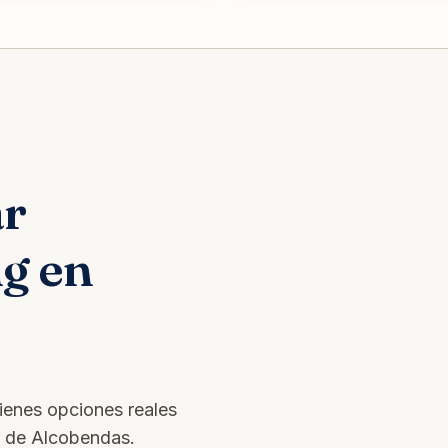
ar
ng en
tienes opciones reales
s de Alcobendas.