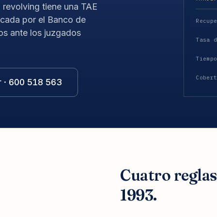
a revolving tiene una TAE
icada por el Banco de
Recup
os ante los juzgados
Tasa 
Tiemp
Cober
r · 600 518 563
Cuatro regla
1993.