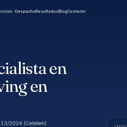
vicios
Despacho
Resultados
Blog
Contacto
alista en
ving en
 113/2024 (Cetelem)
TARJE