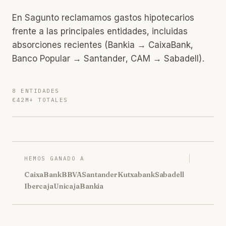
En Sagunto reclamamos gastos hipotecarios
frente a las principales entidades, incluidas
absorciones recientes (Bankia → CaixaBank,
Banco Popular → Santander, CAM → Sabadell).
8 ENTIDADES
€42M+ TOTALES
HEMOS GANADO A
CaixaBank
BBVA
Santander
Kutxabank
Sabadell
Ibercaja
Unicaja
Bankia