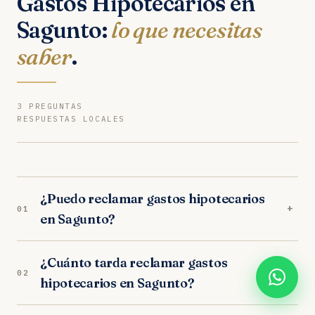
Gastos Hipotecarios en
Sagunto:
lo que necesitas
saber
.
3 PREGUNTAS
RESPUESTAS LOCALES
¿Puedo reclamar gastos hipotecarios
+
01
en Sagunto?
Sí. Nuestros abogados en Sagunto son
¿Cuánto tarda reclamar gastos
especialistas en gastos hipotecarios. Analizamos
+
02
hipotecarios en Sagunto?
tu caso gratuitamente y trabajamos orientados a
resultados. Los juzgados de Sagunto tienen
En los juzgados de Sagunto, el proceso