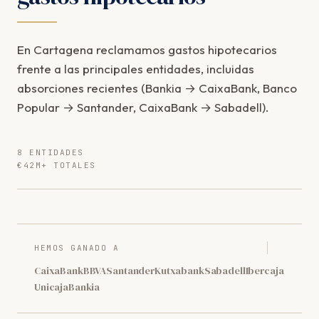
En Cartagena reclamamos gastos hipotecarios
frente a las principales entidades, incluidas
absorciones recientes (Bankia → CaixaBank, Banco
Popular → Santander, CaixaBank → Sabadell).
8 ENTIDADES
€42M+ TOTALES
HEMOS GANADO A
CaixaBank
BBVA
Santander
Kutxabank
Sabadell
Ibercaja
Unicaja
Bankia